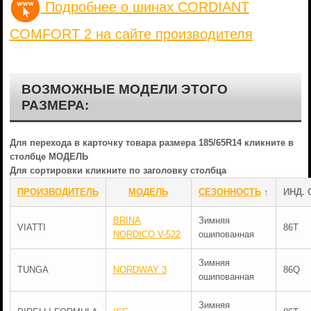
Подробнее о шинах CORDIANT
COMFORT 2 на сайте производителя
ВОЗМОЖНЫЕ МОДЕЛИ ЭТОГО
РАЗМЕРА:
Для перехода в карточку товара размера 185/65R14 кликните в
столбце МОДЕЛЬ
Для сортировки кликните по заголовку столбца
ПРОИЗВОДИТЕЛЬ
МОДЕЛЬ
СЕЗОННОСТЬ
↑
ИНД. 
BRINA
Зимняя
VIATTI
86T
NORDICO V-522
ошипованная
Зимняя
TUNGA
NORDWAY 3
86Q
ошипованная
Зимняя