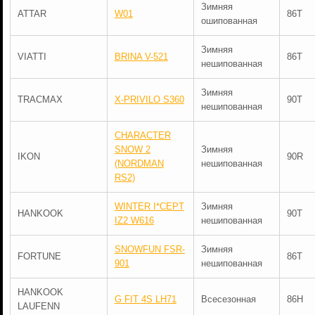
Зимняя
ATTAR
W01
86T
ошипованная
Зимняя
VIATTI
BRINA V-521
86T
нешипованная
Зимняя
TRACMAX
X-PRIVILO S360
90T
нешипованная
CHARACTER
SNOW 2
Зимняя
IKON
90R
(NORDMAN
нешипованная
RS2)
WINTER I*CEPT
Зимняя
HANKOOK
90T
IZ2 W616
нешипованная
SNOWFUN FSR-
Зимняя
FORTUNE
86T
901
нешипованная
HANKOOK
G FIT 4S LH71
Всесезонная
86H
LAUFENN