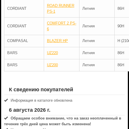
ROAD RUNNER
CORDIANT
Летняя
86H
PS-1
COMFORT 2 PS-
CORDIANT
Летняя
90H
6
COMPASAL
BLAZER HP
Летняя
H (210
BARS
UZ220
Летняя
86H
BARS
UZ200
Летняя
86H
К сведению покупателей
Информация в каталоге обновлена
6 августа 2026 г.
Обращаем особое внимание, что на заказ неоплаченный в
течениe трёх дней цена может быть изменена!