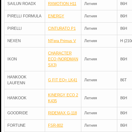
SAILUN ROADX
RXMOTION H11
Летняя
86H
PIRELLI FORMULA
ENERGY
Летняя
86H
PIRELLI
CINTURATO P1
Летняя
86H
NEXEN
N'Fera Primus V
Летняя
H (210
CHARACTER
IKON
ECO (NORDMAN
Летняя
86H
SX3)
HANKOOK
G FIT EQ+ LK41
Летняя
86T
LAUFENN
KINERGY ECO 2
HANKOOK
Летняя
86H
K435
GOODRIDE
RIDEMAX G-118
Летняя
86H
FORTUNE
FSR-802
Летняя
86H