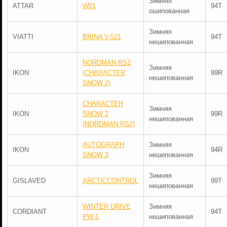
Зимняя
ATTAR
W01
94T
ошипованная
Зимняя
VIATTI
BRINA V-521
94T
нешипованная
NORDMAN RS2
Зимняя
IKON
(CHARACTER
99R
нешипованная
SNOW 2)
CHARACTER
Зимняя
IKON
SNOW 2
99R
нешипованная
(NORDMAN RS2)
AUTOGRAPH
Зимняя
IKON
94R
SNOW 3
нешипованная
Зимняя
GISLAVED
ARCTICCONTROL
99T
нешипованная
WINTER DRIVE
Зимняя
CORDIANT
94T
PW-1
нешипованная