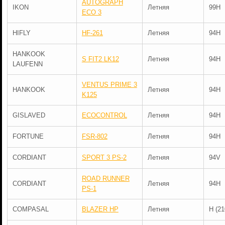
AUTOGRAPH
IKON
Летняя
99H
ECO 3
HIFLY
HF-261
Летняя
94H
HANKOOK
S FIT2 LK12
Летняя
94H
LAUFENN
VENTUS PRIME 3
HANKOOK
Летняя
94H
K125
GISLAVED
ECOCONTROL
Летняя
94H
FORTUNE
FSR-802
Летняя
94H
CORDIANT
SPORT 3 PS-2
Летняя
94V
ROAD RUNNER
CORDIANT
Летняя
94H
PS-1
COMPASAL
BLAZER HP
Летняя
H (21