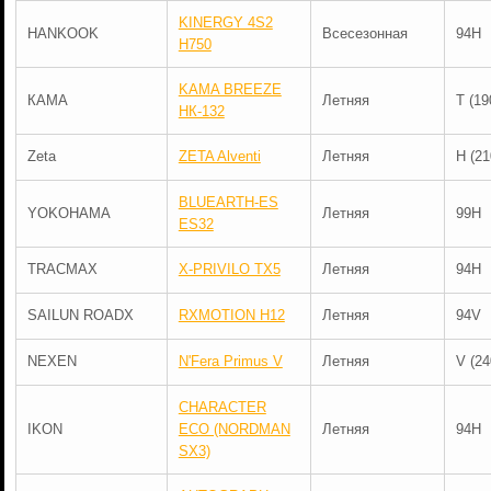
KINERGY 4S2
HANKOOK
Всесезонная
94H
H750
KAMA BREEZE
КАМА
Летняя
T (19
НК-132
Zeta
ZETA Alventi
Летняя
H (21
BLUEARTH-ES
YOKOHAMA
Летняя
99H
ES32
TRACMAX
X-PRIVILO TX5
Летняя
94H
SAILUN ROADX
RXMOTION H12
Летняя
94V
NEXEN
N'Fera Primus V
Летняя
V (24
CHARACTER
IKON
ECO (NORDMAN
Летняя
94H
SX3)