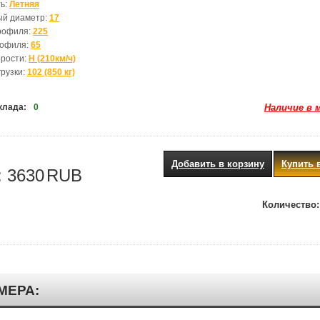
ь:
Летняя
ый диаметр:
17
рофиля:
225
рофиля:
65
орости:
H (210км/ч)
грузки:
102 (850 кг)
клада:
0
Наличие в 
Добавить в корзину
Купить 
:
3630
RUB
Количество:
МЕРА: