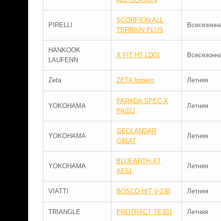
SCORPION ALL
PIRELLI
Всесезонн
TERRAIN PLUS
HANKOOK
X FIT HT LD01
Всесезонн
LAUFENN
Zeta
ZETA Impero
Летняя
PARADA SPEC-X
YOKOHAMA
Летняя
PA02J
GEOLANDAR
YOKOHAMA
Летняя
G91AT
BLUEARTH-XT
YOKOHAMA
Летняя
AE61
VIATTI
BOSCO H/T V-238
Летняя
TRIANGLE
PROTRACT TE301
Летняя