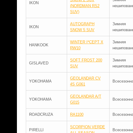
IKON
(NORDMAN RS2
нешипован
SUV)
AUTOGRAPH
Зимняя
IKON
SNOW 5 SUV
нешипован
WINTER I*CEPT X
Зимняя
HANKOOK
RW10
нешипован
SOFT FROST 200
Зимняя
GISLAVED
SUV
нешипован
GEOLANDAR CV
YOKOHAMA
Всесезонн
4S G061
GEOLANDAR A/T
YOKOHAMA
Всесезонн
G015
ROADCRUZA
RA1100
Всесезонн
SCORPION VERDE
PIRELLI
Всесезонн
ALL-SEASON