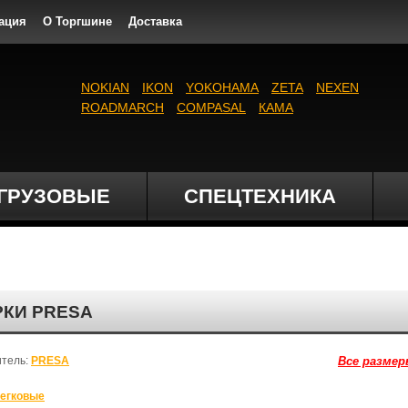
ация
О Торгшине
Доставка
NOKIAN
IKON
YOKOHAMA
ZETA
NEXEN
ROADMARCH
COMPASAL
КАМА
ГРУЗОВЫЕ
СПЕЦТЕХНИКА
РКИ PRESA
итель:
PRESA
Все размер
егковые