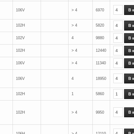
106V
> 4
6970
102H
> 4
5820
102V
4
9880
102H
> 4
12440
106V
> 4
11340
106V
4
18950
102H
1
5860
102H
> 4
9950
106H
> 4
12110