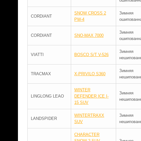
ошипованн
SNOW CROSS 2
Зимняя
CORDIANT
PW-4
ошипованн
Зимняя
CORDIANT
SNO-MAX 7000
ошипованн
Зимняя
VIATTI
BOSCO S/T V-526
нешипован
Зимняя
TRACMAX
X-PRIVILO S360
нешипован
WINTER
Зимняя
LINGLONG LEAO
DEFENDER ICE I-
нешипован
15 SUV
WINTERTRAXX
Зимняя
LANDSPIDER
SUV
нешипован
CHARACTER
SNOW 2 SUV
Зимняя