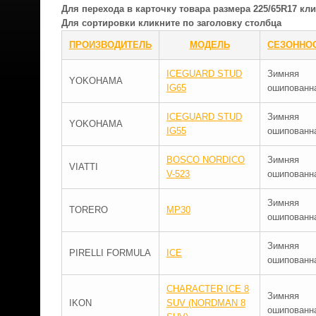
Для перехода в карточку товара размера 225/65R17 к
Для сортировки кликните по заголовку столбца
ПРОИЗВОДИТЕЛЬ
МОДЕЛЬ
СЕЗОННО
ICEGUARD STUD
Зимняя
YOKOHAMA
IG65
ошипованн
ICEGUARD STUD
Зимняя
YOKOHAMA
IG55
ошипованн
BOSCO NORDICO
Зимняя
VIATTI
V-523
ошипованн
Зимняя
TORERO
MP30
ошипованн
Зимняя
PIRELLI FORMULA
ICE
ошипованн
CHARACTER ICE 8
Зимняя
IKON
SUV (NORDMAN 8
ошипованн