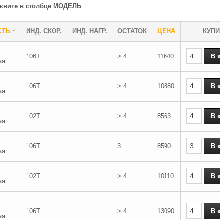
ликните в столбце МОДЕЛЬ
СТЬ
↑
ИНД. СКОР.
ИНД. НАГР.
ОСТАТОК
ЦЕНА
КУПИ
106T
> 4
11640
ая
106T
> 4
10880
ая
102T
> 4
8563
ая
106T
3
8590
ая
102T
> 4
10110
ая
106T
> 4
13090
ая