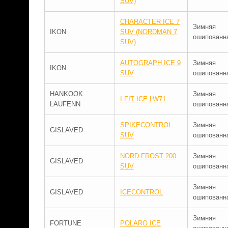
SUV)
CHARACTER ICE 7
Зимняя
IKON
SUV (NORDMAN 7
ошипованн
SUV)
AUTOGRAPH ICE 9
Зимняя
IKON
SUV
ошипованн
HANKOOK
Зимняя
I FIT ICE LW71
LAUFENN
ошипованн
SPIKECONTROL
Зимняя
GISLAVED
SUV
ошипованн
NORD FROST 200
Зимняя
GISLAVED
SUV
ошипованн
Зимняя
GISLAVED
ICECONTROL
ошипованн
Зимняя
FORTUNE
POLARO ICE