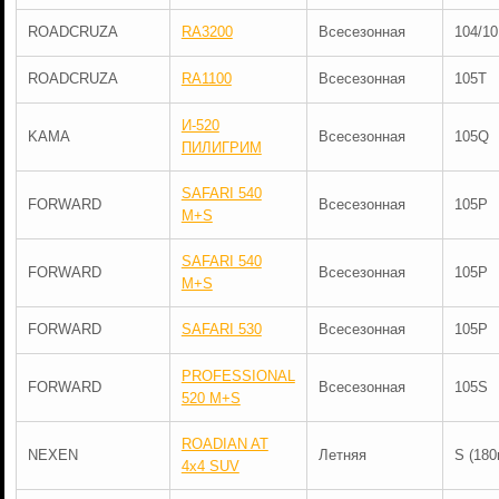
ROADCRUZA
RA3200
Всесезонная
104/1
ROADCRUZA
RA1100
Всесезонная
105T
И-520
KAMA
Всесезонная
105Q
ПИЛИГРИМ
SAFARI 540
FORWARD
Всесезонная
105P
M+S
SAFARI 540
FORWARD
Всесезонная
105P
M+S
FORWARD
SAFARI 530
Всесезонная
105P
PROFESSIONAL
FORWARD
Всесезонная
105S
520 M+S
ROADIAN AT
NEXEN
Летняя
S (180
4x4 SUV