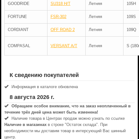
GOODRIDE
SU318 H/T
Летняя
105H
FORTUNE
FSR-302
Летняя
109S
CORDIANT
OFF ROAD 2
Летняя
109Q
COMPASAL
VERSANT A/T
Летняя
S (180
К сведению покупателей
Информация в каталоге обновлена
8 августа 2026 г.
Обращаем особое внимание, что на заказ неоплаченный в
течениe трёх дней цена может быть изменена!
Наличие товара в Центрах продаж можно узнать по ссылке
Наличие в магазинах
в строке "Остаток склада". При
необходимости мы доставим товар в интерсующий Вас шинный
центр.