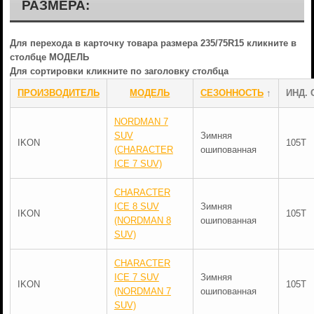
РАЗМЕРА:
Для перехода в карточку товара размера 235/75R15 кликните в
столбце МОДЕЛЬ
Для сортировки кликните по заголовку столбца
ПРОИЗВОДИТЕЛЬ
МОДЕЛЬ
СЕЗОННОСТЬ
↑
ИНД. 
NORDMAN 7
SUV
Зимняя
IKON
105T
(CHARACTER
ошипованная
ICE 7 SUV)
CHARACTER
ICE 8 SUV
Зимняя
IKON
105T
(NORDMAN 8
ошипованная
SUV)
CHARACTER
ICE 7 SUV
Зимняя
IKON
105T
(NORDMAN 7
ошипованная
SUV)