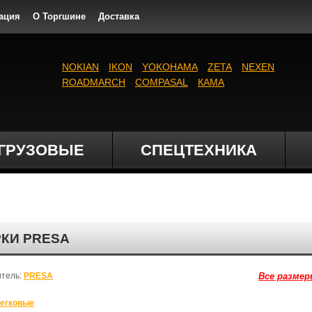
ация
О Торгшине
Доставка
NOKIAN
IKON
YOKOHAMA
ZETA
NEXEN
ROADMARCH
COMPASAL
КАМА
ГРУЗОВЫЕ
СПЕЦТЕХНИКА
РКИ PRESA
итель:
PRESA
Все размер
егковые