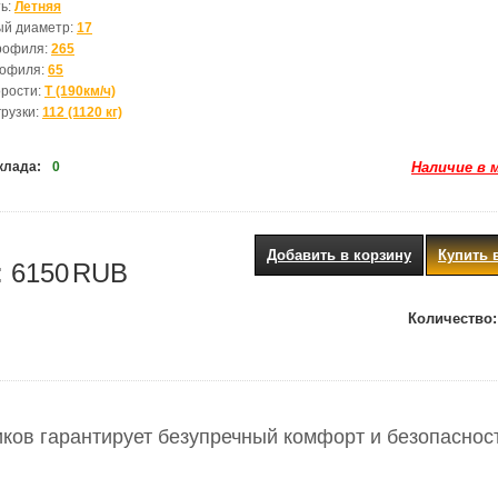
ь:
Летняя
ый диаметр:
17
рофиля:
265
рофиля:
65
орости:
T (190км/ч)
грузки:
112 (1120 кг)
клада:
0
Наличие в 
Добавить в корзину
Купить 
:
6150
RUB
Количество:
ков гарантирует безупречный комфорт и безопаснос