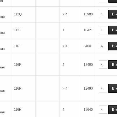
ая
112Q
> 4
13980
ная
112T
1
10421
ная
116T
> 4
8400
ная
116R
4
12490
ная
116R
> 4
12490
ная
116R
4
18640
ная