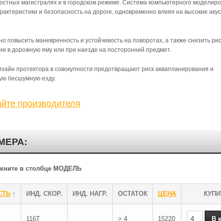
остных магистралях и в городском режиме. Система компьютерного моделир
актеристики и безопасность на дороге, одновременно влияя на высокие аку
повысить маневренность и устойчивость на поворотах, а также снизить рис
и в дорожную яму или при наезде на посторонний предмет.
изайн протектора в совокупности предотвращают риск аквапланирования и
ую бесшумную езду.
айте производителя
МЕРА:
ликните в столбце МОДЕЛЬ
СТЬ
↑
ИНД. СКОР.
ИНД. НАГР.
ОСТАТОК
ЦЕНА
КУПИ
116T
> 4
15220