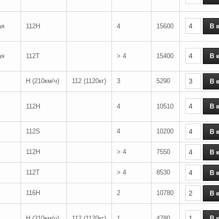
ая
112H
4
15600
ая
112T
> 4
15400
H (210км/ч)
112 (1120кг)
3
5290
112H
4
10510
112S
4
10200
112H
> 4
7550
112T
> 4
8530
116H
2
10780
H (210км/ч)
112 (1120кг)
1
4780