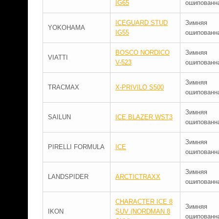
IG65
ошипованн
ICEGUARD STUD
Зимняя
YOKOHAMA
IG55
ошипованн
BOSCO NORDICO
Зимняя
VIATTI
V-523
ошипованн
Зимняя
TRACMAX
X-PRIVILO S500
ошипованн
Зимняя
SAILUN
ICE BLAZER WST3
ошипованн
Зимняя
PIRELLI FORMULA
ICE
ошипованн
Зимняя
LANDSPIDER
ARCTICTRAXX
ошипованн
CHARACTER ICE 8
Зимняя
IKON
SUV (NORDMAN 8
ошипованн