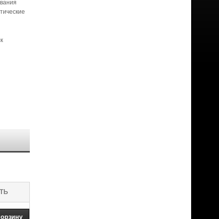
ования
стические
к
ТЬ