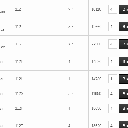
112T
> 4
10110
ная
112T
> 4
12660
ная
116T
> 4
27500
ная
ая
112H
4
14820
ая
112H
1
14780
ая
112S
> 4
11950
ая
112H
4
15690
ая
112T
4
18520