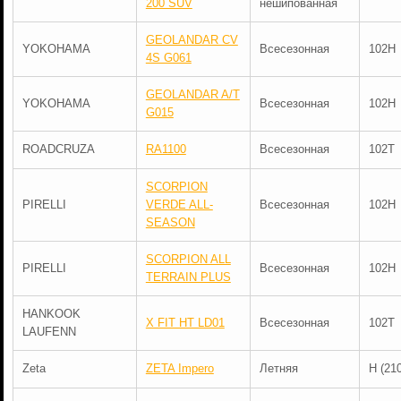
200 SUV
нешипованная
GEOLANDAR CV
YOKOHAMA
Всесезонная
102H
4S G061
GEOLANDAR A/T
YOKOHAMA
Всесезонная
102H
G015
ROADCRUZA
RA1100
Всесезонная
102T
SCORPION
PIRELLI
VERDE ALL-
Всесезонная
102H
SEASON
SCORPION ALL
PIRELLI
Всесезонная
102H
TERRAIN PLUS
HANKOOK
X FIT HT LD01
Всесезонная
102T
LAUFENN
Zeta
ZETA Impero
Летняя
H (21