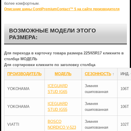
более комфортным.
Описание шины ContiPremiumContact™ 5 на сайте производителя
ВОЗМОЖНЫЕ МОДЕЛИ ЭТОГО
РАЗМЕРА:
Для перехода в карточку товара размера 225/65R17 кликните в
столбце МОДЕЛЬ
Для сортировки кликните по заголовку столбца
ПРОИЗВОДИТЕЛЬ
МОДЕЛЬ
СЕЗОННОСТЬ
↑
ИНД.
ICEGUARD
Зимняя
YOKOHAMA
106T
STUD IG65
ошипованная
ICEGUARD
Зимняя
YOKOHAMA
106T
STUD IG55
ошипованная
BOSCO
Зимняя
VIATTI
102T
NORDICO V-523
ошипованная