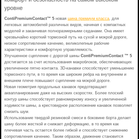
уровне
ContiPremiumContact™ 5
новая
шина премиум класса
, для
легковых автомобилей различных видов, начиная с компактных
моделей и заканчивая полноразмерными седанами. Она имеет
чрезвычайно короткий тормозной путь на сухой и мокрой дороге,
низкое сопротивление качению, великолепные рабочие
характеристики и комфортную управляемость.
Улучшенное сцепление с дорогой шины
ContiPremiumContact ™ 5
достигается за счет использования макроблоков, обеспечивающих
увеличенное пятно контакта. 3D-канавки способствуют уменьшению
тормозного пути, в то время как широкие ребра на внутреннем и
внешнем плече повышают сцепление на мокрой дороге.
Новая геометрия продольных канавок предотвращает
аквапланирование даже на высоких скоростях. Более плоский
контур шины способствует равномерному износу и увеличенной
ходимости шины, а крестовидное расположение канавок позволяет
снизить шум.
Использование твердой резиновой смеси в боковине борта делает
шину более жесткой и снижает деформацию, в то время как
плечевая часть остается более гибкой и способствует снижению
сопротивления качению. Таким образом, движение становится