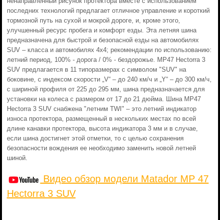
ненаправленный рисунок протектора вместе с использованием
последних технологий предлагает отличное управление и короткий
тормозной путь на сухой и мокрой дороге, и, кроме этого,
улучшенный ресурс пробега и комфорт езды. Эта летняя шина
предназначена для быстрой и безопасной езды на автомобилях
SUV – класса и автомобилях 4x4; рекомендации по использованию:
летний период, 100% - дорога / 0% - бездорожье. MP47 Hectorra 3
SUV предлагается в 11 типоразмерах с символом "SUV" на
боковине, с индексом скорости „V“ – до 240 км/ч и „Y“ – до 300 км/ч,
с шириной профиля от 225 до 295 мм, шина предназначается для
установки на колеса с размером от 17 до 21 дюйма. Шина MP47
Hectorra 3 SUV снабжена "летним TWI" – это летний индикатор
износа протектора, размещенный в нескольких местах по всей
длине канавки протектора, высота индикатора 3 мм и в случае,
если шина достигнет этой отметки, то с целью сохранения
безопасности вождения ее необходимо заменить новой летней
шиной.
Видео обзор модели Matador MP 47
Hectorra 3 SUV