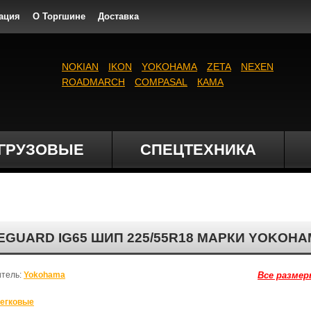
ация
О Торгшине
Доставка
NOKIAN
IKON
YOKOHAMA
ZETA
NEXEN
ROADMARCH
COMPASAL
КАМА
ГРУЗОВЫЕ
СПЕЦТЕХНИКА
GUARD IG65 ШИП 225/55R18 МАРКИ YOKOH
итель:
Yokohama
Все размер
егковые