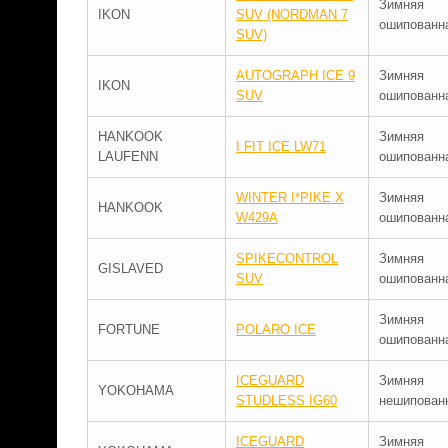
Зимняя
IKON
SUV (NORDMAN 7
ошипованн
SUV)
AUTOGRAPH ICE 9
Зимняя
IKON
SUV
ошипованн
HANKOOK
Зимняя
I FIT ICE LW71
LAUFENN
ошипованн
WINTER I*PIKE X
Зимняя
HANKOOK
W429A
ошипованн
SPIKECONTROL
Зимняя
GISLAVED
SUV
ошипованн
Зимняя
FORTUNE
POLARO ICE
ошипованн
ICEGUARD
Зимняя
YOKOHAMA
STUDLESS IG60
нешипован
ICEGUARD
Зимняя