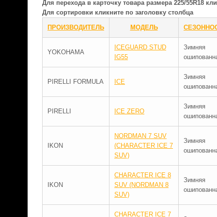
Для перехода в карточку товара размера 225/55R18 к
Для сортировки кликните по заголовку столбца
ПРОИЗВОДИТЕЛЬ
МОДЕЛЬ
СЕЗОННО
ICEGUARD STUD
Зимняя
YOKOHAMA
IG55
ошипованн
Зимняя
PIRELLI FORMULA
ICE
ошипованн
Зимняя
PIRELLI
ICE ZERO
ошипованн
NORDMAN 7 SUV
Зимняя
IKON
(CHARACTER ICE 7
ошипованн
SUV)
CHARACTER ICE 8
Зимняя
IKON
SUV (NORDMAN 8
ошипованн
SUV)
CHARACTER ICE 7