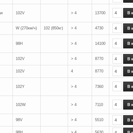
ая
102V
> 4
13700
W (270км/ч)
102 (850кг)
> 4
4730
98H
> 4
14100
102V
> 4
8770
102V
4
8770
102Y
> 4
7360
102W
> 4
7110
98V
> 4
5510
98H
> 4
5630