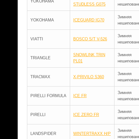
YOKOHAMA
STUDLESS G075
нешипован
Зимняя
YOKOHAMA
ICEGUARD IG70
нешипован
Зимняя
VIATTI
BOSCO S/T V-526
нешипован
SNOWLINK TRIN
Зимняя
TRIANGLE
PL01
нешипован
Зимняя
TRACMAX
X-PRIVILO S360
нешипован
Зимняя
PIRELLI FORMULA
ICE FR
нешипован
Зимняя
PIRELLI
ICE ZERO FR
нешипован
Зимняя
LANDSPIDER
WINTERTRAXX H/P
нешипован