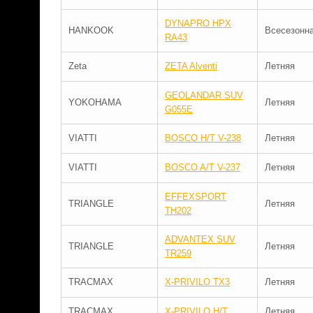
DYNAPRO HPX
HANKOOK
Всесезонн
RA43
Zeta
ZETA Alventi
Летняя
GEOLANDAR SUV
YOKOHAMA
Летняя
G055E
VIATTI
BOSCO H/T V-238
Летняя
VIATTI
BOSCO A/T V-237
Летняя
EFFEXSPORT
TRIANGLE
Летняя
TH202
ADVANTEX SUV
TRIANGLE
Летняя
TR259
TRACMAX
X-PRIVILO TX3
Летняя
TRACMAX
X-PRIVILO H/T
Летняя