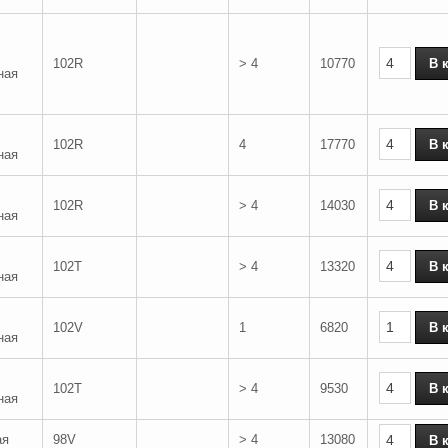
102R
> 4
10770
ная
102R
4
17770
ная
102R
> 4
14030
ная
102T
> 4
13320
ная
102V
1
6820
ная
102T
> 4
9530
ная
ая
98V
> 4
13080