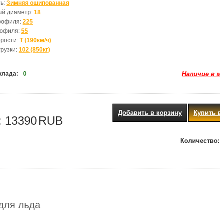
ь:
Зимняя ошипованная
ый диаметр:
18
рофиля:
225
рофиля:
55
орости:
T (190км/ч)
грузки:
102 (850кг)
клада:
0
Наличие в 
Добавить в корзину
Купить 
:
13390
RUB
Количество:
для льда