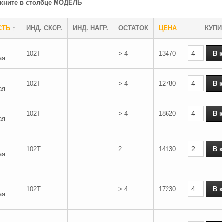
ликните в столбце МОДЕЛЬ
СТЬ
↑
ИНД. СКОР.
ИНД. НАГР.
ОСТАТОК
ЦЕНА
КУПИ
102T
> 4
13470
ая
102T
> 4
12780
ая
102T
> 4
18620
ая
102T
2
14130
ая
102T
> 4
17230
ая