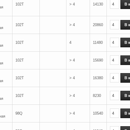
102T
> 4
14130
ая
102T
> 4
20860
ая
102T
4
11480
ая
102T
> 4
15690
ая
102T
> 4
16380
ая
102T
> 4
8230
ая
98Q
> 4
10540
ная