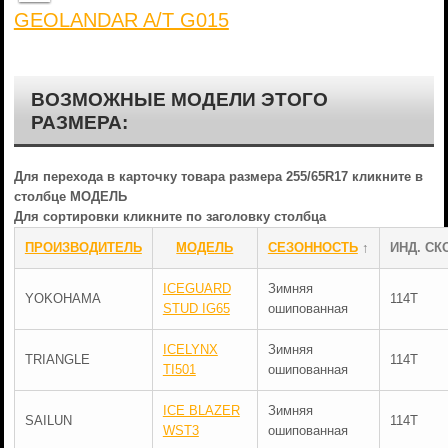
GEOLANDAR A/T G015
ВОЗМОЖНЫЕ МОДЕЛИ ЭТОГО
РАЗМЕРА:
Для перехода в карточку товара размера 255/65R17 кликните в
столбце МОДЕЛЬ
Для сортировки кликните по заголовку столбца
ПРОИЗВОДИТЕЛЬ
МОДЕЛЬ
СЕЗОННОСТЬ
↑
ИНД. СК
ICEGUARD
Зимняя
YOKOHAMA
114T
STUD IG65
ошипованная
ICELYNX
Зимняя
TRIANGLE
114T
TI501
ошипованная
ICE BLAZER
Зимняя
SAILUN
114T
WST3
ошипованная