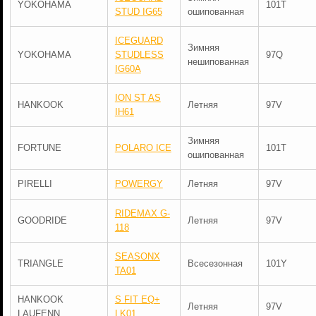
YOKOHAMA
101T
STUD IG65
ошипованная
ICEGUARD
Зимняя
YOKOHAMA
STUDLESS
97Q
нешипованная
IG60A
ION ST AS
HANKOOK
Летняя
97V
IH61
Зимняя
FORTUNE
POLARO ICE
101T
ошипованная
PIRELLI
POWERGY
Летняя
97V
RIDEMAX G-
GOODRIDE
Летняя
97V
118
SEASONX
TRIANGLE
Всесезонная
101Y
TA01
HANKOOK
S FIT EQ+
Летняя
97V
LAUFENN
LK01