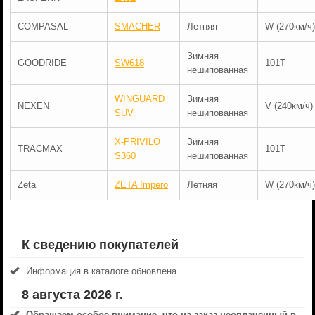
COMPASAL
SMACHER
Летняя
W (270км/ч)
Зимняя
GOODRIDE
SW618
101T
нешипованная
WINGUARD
Зимняя
NEXEN
V (240км/ч)
SUV
нешипованная
X-PRIVILO
Зимняя
TRACMAX
101T
S360
нешипованная
Zeta
ZETA Impero
Летняя
W (270км/ч)
К сведению покупателей
Информация в каталоге обновлена
8 августа 2026 г.
Обращаем особое внимание, что на заказ неоплаченный в