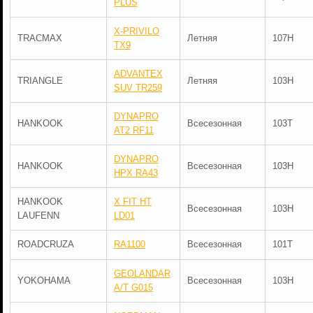
PLUS
X-PRIVILO
TRACMAX
Летняя
107H
TX9
ADVANTEX
TRIANGLE
Летняя
103H
SUV TR259
DYNAPRO
HANKOOK
Всесезонная
103T
AT2 RF11
DYNAPRO
HANKOOK
Всесезонная
103H
HPX RA43
HANKOOK
X FIT HT
Всесезонная
103H
LAUFENN
LD01
ROADCRUZA
RA1100
Всесезонная
101T
GEOLANDAR
YOKOHAMA
Всесезонная
103H
A/T G015