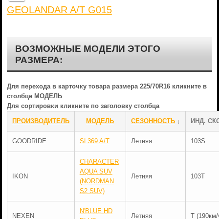
GEOLANDAR A/T G015
ВОЗМОЖНЫЕ МОДЕЛИ ЭТОГО
РАЗМЕРА:
Для перехода в карточку товара размера 225/70R16 кликните в
столбце МОДЕЛЬ
Для сортировки кликните по заголовку столбца
ПРОИЗВОДИТЕЛЬ
МОДЕЛЬ
СЕЗОННОСТЬ
↓
ИНД. СК
GOODRIDE
SL369 A/T
Летняя
103S
CHARACTER
AQUA SUV
IKON
Летняя
103T
(NORDMAN
S2 SUV)
N'BLUE HD
NEXEN
Летняя
T (190км/