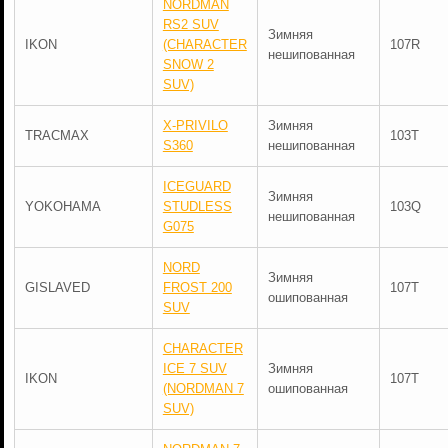
NORDMAN
RS2 SUV
Зимняя
IKON
(CHARACTER
107R
нешипованная
SNOW 2
SUV)
X-PRIVILO
Зимняя
TRACMAX
103T
S360
нешипованная
ICEGUARD
Зимняя
YOKOHAMA
STUDLESS
103Q
нешипованная
G075
NORD
Зимняя
GISLAVED
FROST 200
107T
ошипованная
SUV
CHARACTER
ICE 7 SUV
Зимняя
IKON
107T
(NORDMAN 7
ошипованная
SUV)