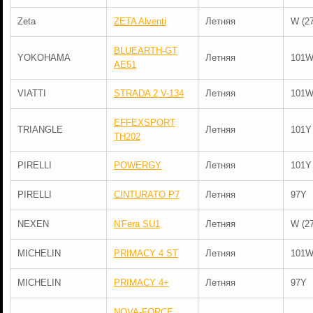
Zeta
ZETA Alventi
Летняя
W (2
BLUEARTH-GT
YOKOHAMA
Летняя
101
AE51
VIATTI
STRADA 2 V-134
Летняя
101
EFFEXSPORT
TRIANGLE
Летняя
101Y
TH202
PIRELLI
POWERGY
Летняя
101Y
PIRELLI
CINTURATO P7
Летняя
97Y
NEXEN
N'Fera SU1
Летняя
W (2
MICHELIN
PRIMACY 4 ST
Летняя
101
MICHELIN
PRIMACY 4+
Летняя
97Y
NOVA-FORCE