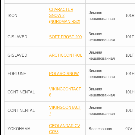
CHARACTER
Зимняя
IKON
SNOW 2
101R
нешипованная
(NORDMAN RS2)
Зимняя
GISLAVED
SOFT FROST 200
101T
нешипованная
Зимняя
GISLAVED
ARCTICCONTROL
101T
нешипованная
Зимняя
FORTUNE
POLARO SNOW
101H
нешипованная
VIKINGCONTACT
Зимняя
CONTINENTAL
101H
8
нешипованная
VIKINGCONTACT
Зимняя
CONTINENTAL
101T
7
нешипованная
GEOLANDAR CV
YOKOHAMA
Всесезонная
97V
G058