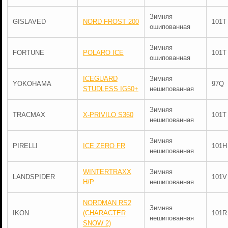
Зимняя
GISLAVED
NORD FROST 200
101T
ошипованная
Зимняя
FORTUNE
POLARO ICE
101T
ошипованная
ICEGUARD
Зимняя
YOKOHAMA
97Q
STUDLESS IG50+
нешипованная
Зимняя
TRACMAX
X-PRIVILO S360
101T
нешипованная
Зимняя
PIRELLI
ICE ZERO FR
101H
нешипованная
WINTERTRAXX
Зимняя
LANDSPIDER
101V
H/P
нешипованная
NORDMAN RS2
Зимняя
IKON
(CHARACTER
101R
нешипованная
SNOW 2)