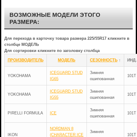
ВОЗМОЖНЫЕ МОДЕЛИ ЭТОГО
РАЗМЕРА:
Для перехода в карточку товара размера 225/55R17 кликните в
столбце МОДЕЛЬ
Для сортировки кликните по заголовку столбца
ПРОИЗВОДИТЕЛЬ
МОДЕЛЬ
СЕЗОННОСТЬ
↑
ИНД.
ICEGUARD STUD
Зимняя
YOKOHAMA
101T
IG65
ошипованная
ICEGUARD STUD
Зимняя
YOKOHAMA
101T
IG55
ошипованная
Зимняя
PIRELLI FORMULA
ICE
101T
ошипованная
NORDMAN 8
Зимняя
IKON
(CHARACTER ICE
101T