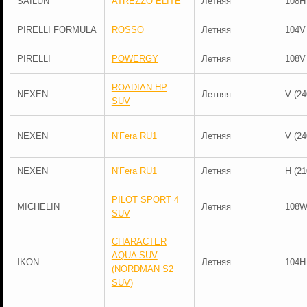
SAILUN
ATREZZO ELITE
Летняя
108H
PIRELLI FORMULA
ROSSO
Летняя
104V
PIRELLI
POWERGY
Летняя
108V
ROADIAN HP
NEXEN
Летняя
V (24
SUV
NEXEN
N'Fera RU1
Летняя
V (24
NEXEN
N'Fera RU1
Летняя
H (21
PILOT SPORT 4
MICHELIN
Летняя
108
SUV
CHARACTER
AQUA SUV
IKON
Летняя
104H
(NORDMAN S2
SUV)