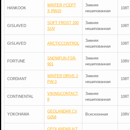
WINTER I*CEPT
Зимняя
HANKOOK
108T
X RW10
нешипованная
SOFT FROST 200
Зимняя
GISLAVED
108T
SUV
нешипованная
Зимняя
GISLAVED
ARCTICCONTROL
108T
нешипованная
SNOWFUN FSR-
Зимняя
FORTUNE
108V
901
нешипованная
WINTER DRIVE 2
Зимняя
CORDIANT
108T
PW-3
нешипованная
VIKINGCONTACT
Зимняя
CONTINENTAL
108T
8
нешипованная
GEOLANDAR CV
YOKOHAMA
Всесезонная
108V
G058
GEOLANDAR A/T