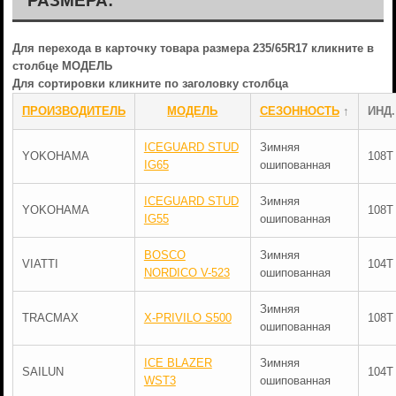
РАЗМЕРА:
Для перехода в карточку товара размера 235/65R17 кликните в
столбце МОДЕЛЬ
Для сортировки кликните по заголовку столбца
ПРОИЗВОДИТЕЛЬ
МОДЕЛЬ
СЕЗОННОСТЬ
↑
ИНД.
ICEGUARD STUD
Зимняя
YOKOHAMA
108T
IG65
ошипованная
ICEGUARD STUD
Зимняя
YOKOHAMA
108T
IG55
ошипованная
BOSCO
Зимняя
VIATTI
104T
NORDICO V-523
ошипованная
Зимняя
TRACMAX
X-PRIVILO S500
108T
ошипованная
ICE BLAZER
Зимняя
SAILUN
104T
WST3
ошипованная