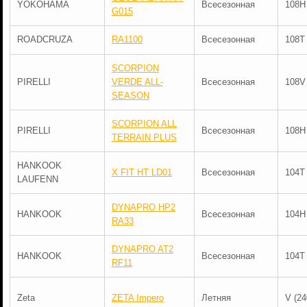
YOKOHAMA
Всесезонная
108H
G015
ROADCRUZA
RA1100
Всесезонная
108T
SCORPION
PIRELLI
VERDE ALL-
Всесезонная
108V
SEASON
SCORPION ALL
PIRELLI
Всесезонная
108H
TERRAIN PLUS
HANKOOK
X FIT HT LD01
Всесезонная
104T
LAUFENN
DYNAPRO HP2
HANKOOK
Всесезонная
104H
RA33
DYNAPRO AT2
HANKOOK
Всесезонная
104T
RF11
Zeta
ZETA Impero
Летняя
V (24