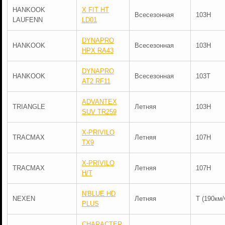
HANKOOK
X FIT HT
Всесезонная
103H
LAUFENN
LD01
DYNAPRO
HANKOOK
Всесезонная
103H
HPX RA43
DYNAPRO
HANKOOK
Всесезонная
103T
AT2 RF11
ADVANTEX
TRIANGLE
Летняя
103H
SUV TR259
X-PRIVILO
TRACMAX
Летняя
107H
TX9
X-PRIVILO
TRACMAX
Летняя
107H
H/T
N'BLUE HD
NEXEN
Летняя
T (190км/
PLUS
CHARACTER