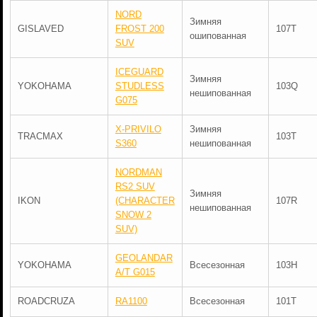
NORD
Зимняя
GISLAVED
FROST 200
107T
ошипованная
SUV
ICEGUARD
Зимняя
YOKOHAMA
STUDLESS
103Q
нешипованная
G075
X-PRIVILO
Зимняя
TRACMAX
103T
S360
нешипованная
NORDMAN
RS2 SUV
Зимняя
IKON
(CHARACTER
107R
нешипованная
SNOW 2
SUV)
GEOLANDAR
YOKOHAMA
Всесезонная
103H
A/T G015
ROADCRUZA
RA1100
Всесезонная
101T