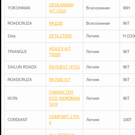
GEOLANDAR
YOKOHAMA
Всесезонная
96H
A/T G015
ROADCRUZA
RA1100
Всесезонная
96T
Zeta
ZETA ZTR20
Летняя
H (210
AGILEX A/T
TRIANGLE
Летняя
96T
TR292
SAILUN ROADX
RXQUEST H/T01
Летняя
96T
ROADCRUZA
RA7000 X/T
Летняя
96T
CHARACTER
IKON
ECO (NORDMAN
Летняя
96T
SX3)
COMFORT 2 PS-
CORDIANT
Летняя
100T
6