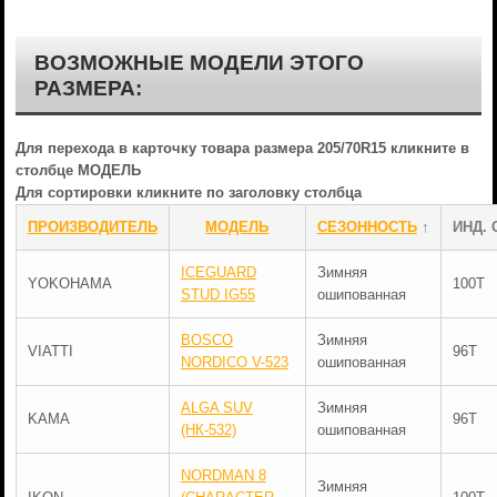
ВОЗМОЖНЫЕ МОДЕЛИ ЭТОГО
РАЗМЕРА:
Для перехода в карточку товара размера 205/70R15 кликните в
столбце МОДЕЛЬ
Для сортировки кликните по заголовку столбца
ПРОИЗВОДИТЕЛЬ
МОДЕЛЬ
СЕЗОННОСТЬ
↑
ИНД. 
ICEGUARD
Зимняя
YOKOHAMA
100T
STUD IG55
ошипованная
BOSCO
Зимняя
VIATTI
96T
NORDICO V-523
ошипованная
ALGA SUV
Зимняя
KAMA
96T
(НК-532)
ошипованная
NORDMAN 8
Зимняя