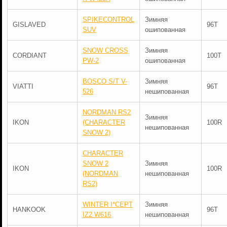
SPIKECONTROL
Зимняя
GISLAVED
96T
SUV
ошипованная
SNOW CROSS
Зимняя
CORDIANT
100T
PW-2
ошипованная
BOSCO S/T V-
Зимняя
VIATTI
96T
526
нешипованная
NORDMAN RS2
Зимняя
IKON
(CHARACTER
100R
нешипованная
SNOW 2)
CHARACTER
SNOW 2
Зимняя
IKON
100R
(NORDMAN
нешипованная
RS2)
WINTER I*CEPT
Зимняя
HANKOOK
96T
IZ2 W616
нешипованная