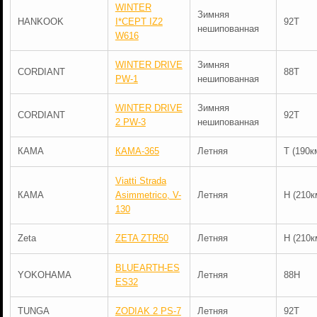
WINTER
Зимняя
HANKOOK
I*CEPT IZ2
92T
нешипованная
W616
WINTER DRIVE
Зимняя
CORDIANT
88T
PW-1
нешипованная
WINTER DRIVE
Зимняя
CORDIANT
92T
2 PW-3
нешипованная
КАМА
КАМА-365
Летняя
T (190к
Viatti Strada
КАМА
Asimmetrico, V-
Летняя
H (210к
130
Zeta
ZETA ZTR50
Летняя
H (210к
BLUEARTH-ES
YOKOHAMA
Летняя
88H
ES32
TUNGA
ZODIAK 2 PS-7
Летняя
92T