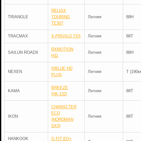
RELIAX
TRIANGLE
TOURING
Летняя
88H
TE307
TRACMAX
X-PRIVILO TX5
Летняя
88T
RXMOTION
SAILUN ROADX
Летняя
88H
H11
N'BLUE HD
NEXEN
Летняя
T (190к
PLUS
BREEZE
KAMA
Летняя
88T
(НК-132)
CHARACTER
ECO
IKON
Летняя
88T
(NORDMAN
SX3)
HANKOOK
G FIT EQ+