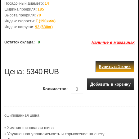
Посадочный диаметр:
14
Ширина профиля:
185
Высота профиля:
70
Индекс скорости:
T (190км/ч)
Индекс нагрузки:
92 (630кг)
Остаток склада:
0
Наличие в магазинах
Купить в 1 клик
Цена:
5340
RUB
Добавить в корзину
Количество:
ошипованная шина
• Зимняя шипованая шина.
• Улучшенная управляемость и торможение на снегу.