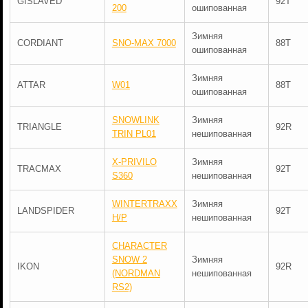
GISLAVED
92T
200
ошипованная
Зимняя
CORDIANT
SNO-MAX 7000
88T
ошипованная
Зимняя
ATTAR
W01
88T
ошипованная
SNOWLINK
Зимняя
TRIANGLE
92R
TRIN PL01
нешипованная
X-PRIVILO
Зимняя
TRACMAX
92T
S360
нешипованная
WINTERTRAXX
Зимняя
LANDSPIDER
92T
H/P
нешипованная
CHARACTER
SNOW 2
Зимняя
IKON
92R
(NORDMAN
нешипованная
RS2)