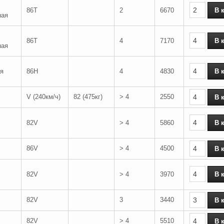
86T
2
6670
ная
86T
4
7170
ная
я
86H
4
4830
V (240км/ч)
82 (475кг)
> 4
2550
82V
> 4
5860
86V
> 4
4500
82V
> 4
3970
82V
3
3440
82V
> 4
5510