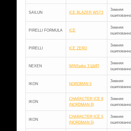
Зимняя
SAILUN
ICE BLAZER WST3
ошипованн
Зимняя
PIRELLI FORMULA
ICE
ошипованн
Зимняя
PIRELLI
ICE ZERO
ошипованн
Зимняя
NEXEN
WINSpike 3 ШИП
ошипованн
Зимняя
IKON
NORDMAN 5
ошипованн
CHARACTER ICE 8
Зимняя
IKON
(NORDMAN 8)
ошипованн
CHARACTER ICE 5
Зимняя
IKON
(NORDMAN 5)
ошипованн