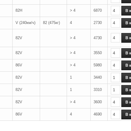
82H
> 4
6870
V (240км/ч)
82 (475кг)
4
2730
82V
> 4
4730
82V
> 4
3550
86V
> 4
5980
82V
1
3440
82V
1
3310
82V
> 4
3600
86V
4
4690