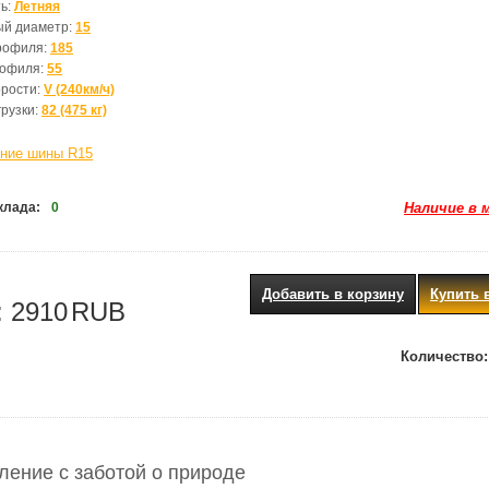
ь:
Летняя
ый диаметр:
15
рофиля:
185
рофиля:
55
орости:
V (240км/ч)
грузки:
82 (475 кг)
ние шины R15
клада:
0
Наличие в 
Добавить в корзину
Купить 
:
2910
RUB
Количество:
ление с заботой о природе