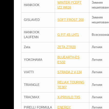
WINTER I*CEPT
Зимняя
HANKOOK
IZ2 W616
нешипован
Зимняя
GISLAVED
SOFT FROST 200
нешипован
HANKOOK
G FIT 4S LH71
Всесезонна
LAUFENN
Zeta
ZETA ZTR20
Летняя
BLUEARTH-ES
YOKOHAMA
Летняя
ES32
VIATTI
STRADA 2 V-134
Летняя
RELIAX TOURING
TRIANGLE
Летняя
TE307
TRACMAX
X-PRIVILO TX5
Летняя
PIRELLI FORMULA
ENERGY
Летняя