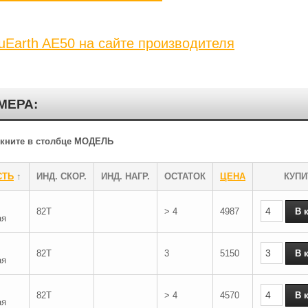
Earth AE50 на сайте производителя
МЕРА:
ликните в столбце МОДЕЛЬ
СТЬ
↑
ИНД. СКОР.
ИНД. НАГР.
ОСТАТОК
ЦЕНА
КУПИ
82T
> 4
4987
ая
82T
3
5150
ая
82T
> 4
4570
ая