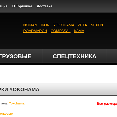
ация
О Торгшине
Доставка
NOKIAN
IKON
YOKOHAMA
ZETA
NEXEN
ROADMARCH
COMPASAL
КАМА
ГРУЗОВЫЕ
СПЕЦТЕХНИКА
АРКИ YOKOHAMA
итель:
Yokohama
Все размер
егковые