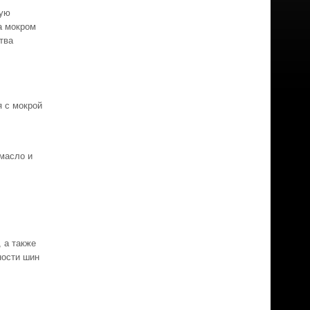
ную
а мокром
тва
 с мокрой
масло и
 а также
ности шин