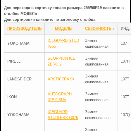
Для перехода в карточку товара размера 255/50R19 кликните в
столбце МОДЕЛЬ
Для сортировки кликните по заголовку столбца
ПРОИЗВОДИТЕЛЬ
МОДЕЛЬ
СЕЗОННОСТЬ
↑
ИНД.
ICEGUARD STUD
Зимняя
YOKOHAMA
107T
IG65
ошипованная
SCORPION ICE
Зимняя
PIRELLI
107H
ZERO 2
ошипованная
Зимняя
LANDSPIDER
ARCTICTRAXX
107T
ошипованная
AUTOGRAPH
Зимняя
IKON
107T
ICE 9 SUV
ошипованная
ICEGUARD
Зимняя
YOKOHAMA
107Q
STUDLESS G075
нешипованная
Зимняя