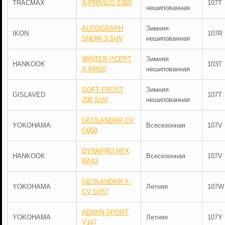
TRACMAX
X-PRIVILO S360
107T
нешипованная
AUTOGRAPH
Зимняя
IKON
107R
SNOW 3 SUV
нешипованная
WINTER I*CEPT
Зимняя
HANKOOK
103T
X RW10
нешипованная
SOFT FROST
Зимняя
GISLAVED
107T
200 SUV
нешипованная
GEOLANDAR CV
YOKOHAMA
Всесезонная
107V
G058
DYNAPRO HPX
HANKOOK
Всесезонная
107V
RA43
GEOLANDAR X-
YOKOHAMA
Летняя
107W
CV G057
ADVAN SPORT
YOKOHAMA
Летняя
107Y
V107