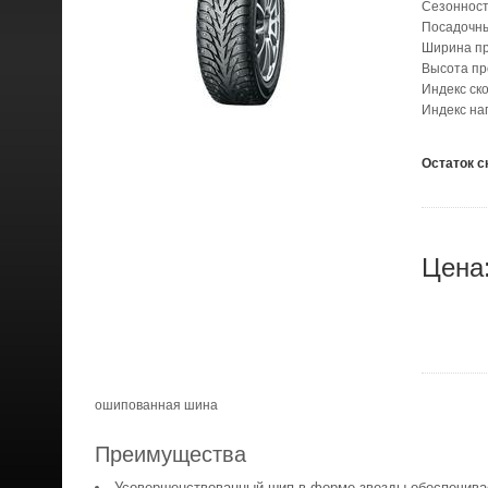
Сезонност
Посадочн
Ширина п
Высота п
Индекс ск
Индекс на
Остаток с
Цена
ошипованная шина
Преимущества
Усовершенствованный шип в форме звезды обеспечивае