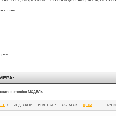
п в шине.
формы
МЕРА:
ликните в столбце МОДЕЛЬ
СТЬ
↑
ИНД. СКОР.
ИНД. НАГР.
ОСТАТОК
ЦЕНА
КУПИ