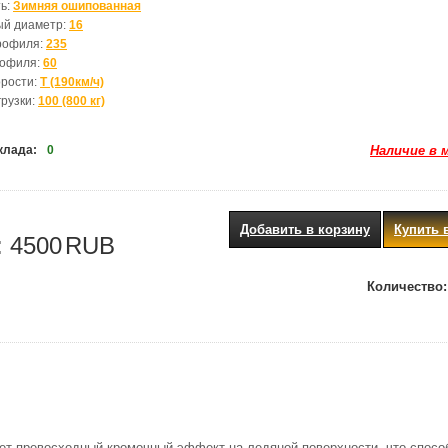
ь:
Зимняя ошипованная
ый диаметр:
16
рофиля:
235
рофиля:
60
орости:
T (190км/ч)
грузки:
100 (800 кг)
клада:
0
Наличие в 
Добавить в корзину
Купить 
:
4500
RUB
Количество:
т превосходный кромочный эффект на ледяной поверхности, что спосо