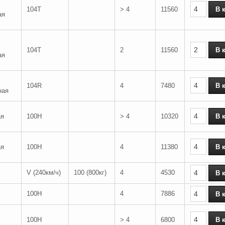
104T
> 4
11560
ая
104T
2
11560
ая
104R
4
7480
ная
ая
100H
> 4
10320
ая
100H
4
11380
V (240км/ч)
100 (800кг)
4
4530
100H
4
7886
100H
> 4
6800