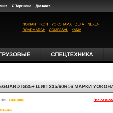
ация
О Торгшине
Доставка
NOKIAN
IKON
YOKOHAMA
ZETA
NEXEN
ROADMARCH
COMPASAL
КАМА
ГРУЗОВЫЕ
СПЕЦТЕХНИКА
GUARD IG35+ ШИП 235/60R16 МАРКИ YOKOH
итель:
Yokohama
Все размер
егковые