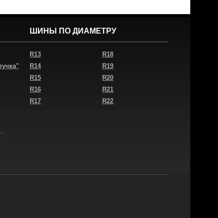
ШИНЫ ПО ДИАМЕТРУ
R13
R18
пучка"
R14
R19
R15
R20
R16
R21
R17
R22