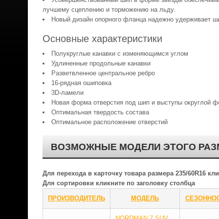
лучшему сцеплению и торможению на льду.
Новый дизайн опорного фланца надежно удерживает ши
Основные характеристики
Полукруглые канавки с изменяющимся углом
Удлиненные продольные канавки
Разветвленное центральное ребро
16-рядная ошиповка
3D-ламели
Новая форма отверстия под шип и выступы округлой 
Оптимальная твердость состава
Оптимальное расположение отверстий
ВОЗМОЖНЫЕ МОДЕЛИ ЭТОГО РАЗ
Для перехода в карточку товара размера 235/60R16 к
Для сортировки кликните по заголовку столбца
ПРОИЗВОДИТЕЛЬ
МОДЕЛЬ
СЕЗОННО
NORDMAN 7 SUV