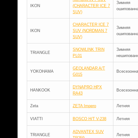
Зимняя
IKON
(CHARACTER ICE 7
ошипованн
SUV)
CHARACTER ICE 7
Зимняя
IKON
SUV (NORDMAN 7
ошипованн
SUV)
SNOWLINK TRIN
Зимняя
TRIANGLE
PL01
нешипован
GEOLANDAR A/T
YOKOHAMA
Всесезонн
G015
DYNAPRO HPX
HANKOOK
Всесезонн
RA43
Zeta
ZETA Impero
Летняя
VIATTI
BOSCO H/T V-238
Летняя
ADVANTEX SUV
TRIANGLE
Летняя
TR259