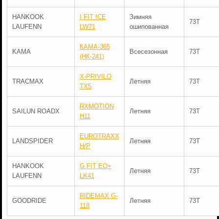
HANKOOK
I FIT ICE
Зимняя
73T
LAUFENN
LW71
ошипованная
КАМА-365
KAMA
Всесезонная
73T
(НК-241)
X-PRIVILO
TRACMAX
Летняя
73T
TX5
RXMOTION
SAILUN ROADX
Летняя
73T
H11
EUROTRAXX
LANDSPIDER
Летняя
73T
H/P
HANKOOK
G FIT EQ+
Летняя
73T
LAUFENN
LK41
RIDEMAX G-
GOODRIDE
Летняя
73T
118