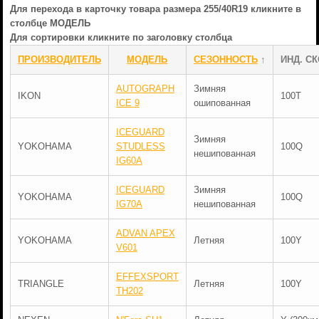
Для перехода в карточку товара размера 255/40R19 кликните в
столбце МОДЕЛЬ
Для сортировки кликните по заголовку столбца
ПРОИЗВОДИТЕЛЬ
МОДЕЛЬ
СЕЗОННОСТЬ
↑
ИНД. СК
AUTOGRAPH
Зимняя
IKON
100T
ICE 9
ошипованная
ICEGUARD
Зимняя
YOKOHAMA
STUDLESS
100Q
нешипованная
IG60A
ICEGUARD
Зимняя
YOKOHAMA
100Q
IG70A
нешипованная
ADVAN APEX
YOKOHAMA
Летняя
100Y
V601
EFFEXSPORT
TRIANGLE
Летняя
100Y
TH202