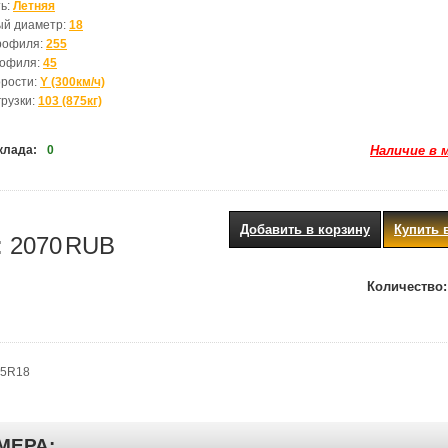
ь:
Летняя
ый диаметр:
18
рофиля:
255
рофиля:
45
орости:
Y (300км/ч)
грузки:
103 (875кг)
клада:
0
Наличие в 
Добавить в корзину
Купить 
:
2070
RUB
Количество:
45R18
МЕРА: