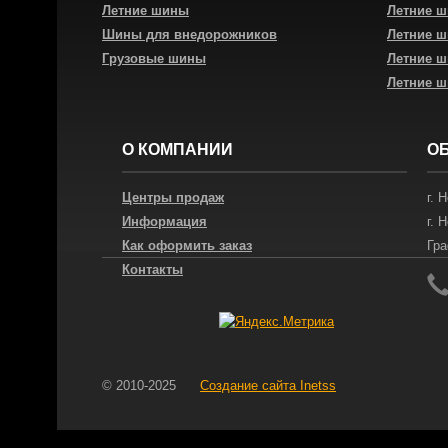
Летние шины
Летние 
Шины для внедорожников
Летние 
Грузовые шины
Летние 
Летние 
О КОМПАНИИ
О
Центры продаж
г.
Н
Информация
г.
Н
Как оформить заказ
Гра
Контакты
© 2010-2025
Создание сайта
Inetss