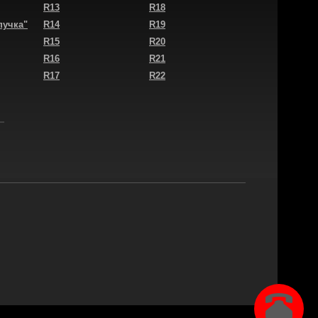
R13
R18
пучка"
R14
R19
R15
R20
R16
R21
R17
R22