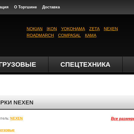
ация
О Торгшине
Доставка
NOKIAN
IKON
YOKOHAMA
ZETA
NEXEN
ROADMARCH
COMPASAL
КАМА
ГРУЗОВЫЕ
СПЕЦТЕХНИКА
АРКИ NEXEN
итель:
NEXEN
Все размер
егковые