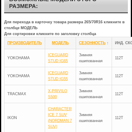
РАЗМЕРА:
Для перехода в карточку товара размера 265/70R16 кликните в
столбце МОДЕЛЬ
Для сортировки кликните по заголовку столбца
ПРОИЗВОДИТЕЛЬ
МОДЕЛЬ
СЕЗОННОСТЬ
↑
ИНД. СК
ICEGUARD
Зимняя
YOKOHAMA
112T
STUD IG65
ошипованная
ICEGUARD
Зимняя
YOKOHAMA
112T
STUD IG55
ошипованная
X-PRIVILO
Зимняя
TRACMAX
112T
S500
ошипованная
CHARACTER
ICE 7 SUV
Зимняя
IKON
112T
(NORDMAN 7
ошипованная
SUV)