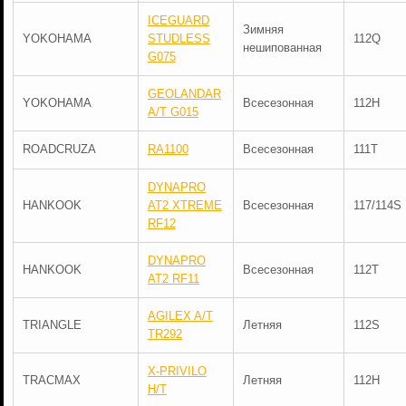
ICEGUARD
Зимняя
YOKOHAMA
STUDLESS
112Q
нешипованная
G075
GEOLANDAR
YOKOHAMA
Всесезонная
112H
A/T G015
ROADCRUZA
RA1100
Всесезонная
111T
DYNAPRO
HANKOOK
AT2 XTREME
Всесезонная
117/114S
RF12
DYNAPRO
HANKOOK
Всесезонная
112T
AT2 RF11
AGILEX A/T
TRIANGLE
Летняя
112S
TR292
X-PRIVILO
TRACMAX
Летняя
112H
H/T