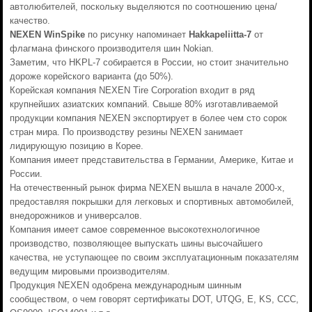
автолюбителей, поскольку выделяются по соотношению цена/
качество.
NEXEN WinSpike
по рисунку напоминает
Hakkapeliitta-7
от
флагмана финского производителя шин Nokian.
Заметим, что HKPL-7 собирается в России, но стоит значительно
дороже корейского варианта (до 50%).
Корейская компания NEXEN Tire Corporation входит в ряд
крупнейших азиатских компаний. Свыше 80% изготавливаемой
продукции компания NEXEN экспортирует в более чем сто сорок
стран мира. По производству резины NEXEN занимает
лидирующую позицию в Корее.
Компания имеет представительства в Германии, Америке, Китае и
России.
На отечественный рынок фирма NEXEN вышла в начале 2000-х,
предоставляя покрышки для легковых и спортивных автомобилей,
внедорожников и универсалов.
Компания имеет самое современное высокотехнологичное
производство, позволяющее выпускать шины высочайшего
качества, не уступающее по своим эксплуатационным показателям
ведущим мировыми производителям.
Продукция NEXEN одобрена международным шинным
сообществом, о чем говорят сертификаты DOT, UTQG, E, KS, CCC,