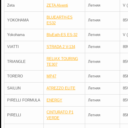
Zeta
ZETA Alventi
Летняя
V 
BLUEARTH-ES
YOKOHAMA
Летняя
85
ES32
Yokohama
BluEath-ES ЕS-32
Летняя
V 
VIATTI
STRADA 2 V-134
Летняя
89
RELIAX TOURING
TRIANGLE
Летняя
85
TE307
TORERO
MP47
Летняя
85
SAILUN
ATREZZO ELITE
Летняя
85
PIRELLI FORMULA
ENERGY
Летняя
85
CINTURATO P1
PIRELLI
Летняя
85
VERDE