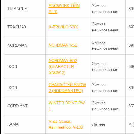
SNOWLINK TRIN
Зимняя
TRIANGLE
89
PL01
нешипованная
Зимняя
TRACMAX
X-PRIVILO S360
89
нешипованная
Зимняя
NORDMAN
NORDMAN RS2
89
нешипованная
NORDMAN RS2
Зимняя
IKON
(CHARACTER
89
нешипованная
SNOW 2)
CHARACTER SNOW
Зимняя
IKON
89
2 (NORDMAN RS2)
нешипованная
WINTER DRIVE PW-
Зимняя
CORDIANT
85
1
нешипованная
Viatti Strada
КАМА
Летняя
V 
Asimmetrico, V-130