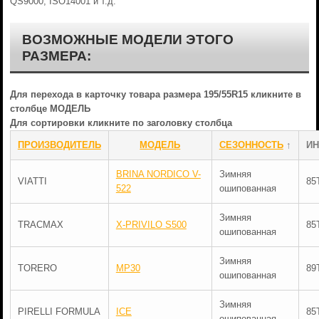
QS9000, ISO14001 и т.д.
ВОЗМОЖНЫЕ МОДЕЛИ ЭТОГО
РАЗМЕРА:
Для перехода в карточку товара размера 195/55R15 кликните в
столбце МОДЕЛЬ
Для сортировки кликните по заголовку столбца
ПРОИЗВОДИТЕЛЬ
МОДЕЛЬ
СЕЗОННОСТЬ
↑
ИН
BRINA NORDICO V-
Зимняя
VIATTI
85
522
ошипованная
Зимняя
TRACMAX
X-PRIVILO S500
85
ошипованная
Зимняя
TORERO
MP30
89
ошипованная
Зимняя
PIRELLI FORMULA
ICE
85
ошипованная