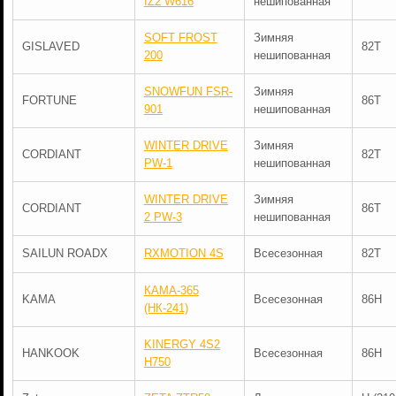
IZ2 W616
нешипованная
SOFT FROST
Зимняя
GISLAVED
82T
200
нешипованная
SNOWFUN FSR-
Зимняя
FORTUNE
86T
901
нешипованная
WINTER DRIVE
Зимняя
CORDIANT
82T
PW-1
нешипованная
WINTER DRIVE
Зимняя
CORDIANT
86T
2 PW-3
нешипованная
SAILUN ROADX
RXMOTION 4S
Всесезонная
82T
КАМА-365
KAMA
Всесезонная
86H
(НК-241)
KINERGY 4S2
HANKOOK
Всесезонная
86H
H750