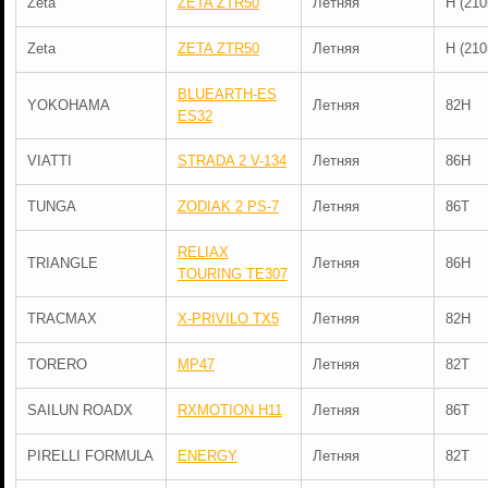
Zeta
ZETA ZTR50
Летняя
H (210
Zeta
ZETA ZTR50
Летняя
H (210
BLUEARTH-ES
YOKOHAMA
Летняя
82H
ES32
VIATTI
STRADA 2 V-134
Летняя
86H
TUNGA
ZODIAK 2 PS-7
Летняя
86T
RELIAX
TRIANGLE
Летняя
86H
TOURING TE307
TRACMAX
X-PRIVILO TX5
Летняя
82H
TORERO
MP47
Летняя
82T
SAILUN ROADX
RXMOTION H11
Летняя
86T
PIRELLI FORMULA
ENERGY
Летняя
82T