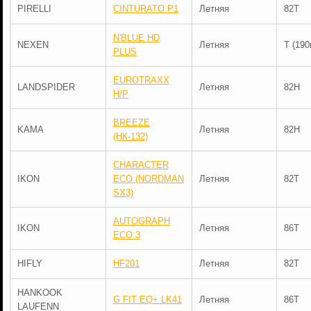
PIRELLI
CINTURATO P1
Летняя
82T
N'BLUE HD
NEXEN
Летняя
T (190
PLUS
EUROTRAXX
LANDSPIDER
Летняя
82H
H/P
BREEZE
KAMA
Летняя
82H
(НК-132)
CHARACTER
IKON
ECO (NORDMAN
Летняя
82T
SX3)
AUTOGRAPH
IKON
Летняя
86T
ECO 3
HIFLY
HF201
Летняя
82T
HANKOOK
G FIT EQ+ LK41
Летняя
86T
LAUFENN