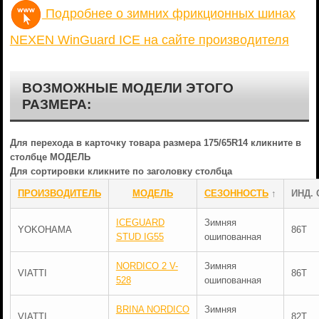
Подробнее о зимних фрикционных шинах
NEXEN WinGuard ICE на сайте производителя
ВОЗМОЖНЫЕ МОДЕЛИ ЭТОГО
РАЗМЕРА:
Для перехода в карточку товара размера 175/65R14 кликните в
столбце МОДЕЛЬ
Для сортировки кликните по заголовку столбца
ПРОИЗВОДИТЕЛЬ
МОДЕЛЬ
СЕЗОННОСТЬ
↑
ИНД. 
ICEGUARD
Зимняя
YOKOHAMA
86T
STUD IG55
ошипованная
NORDICO 2 V-
Зимняя
VIATTI
86T
528
ошипованная
BRINA NORDICO
Зимняя
VIATTI
82T