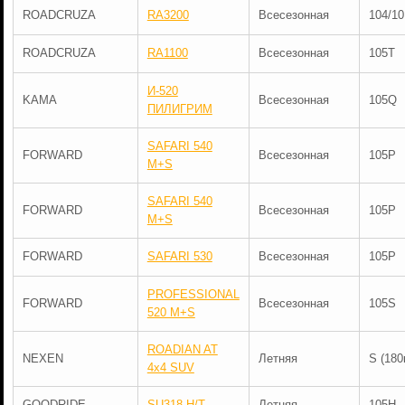
ROADCRUZA
RA3200
Всесезонная
104/1
ROADCRUZA
RA1100
Всесезонная
105T
И-520
KAMA
Всесезонная
105Q
ПИЛИГРИМ
SAFARI 540
FORWARD
Всесезонная
105P
M+S
SAFARI 540
FORWARD
Всесезонная
105P
M+S
FORWARD
SAFARI 530
Всесезонная
105P
PROFESSIONAL
FORWARD
Всесезонная
105S
520 M+S
ROADIAN AT
NEXEN
Летняя
S (180
4x4 SUV
GOODRIDE
SU318 H/T
Летняя
105H