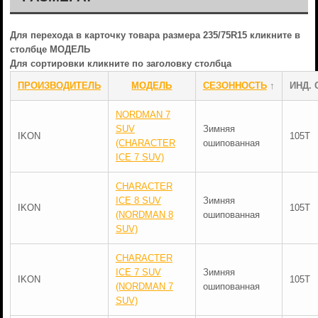
Для перехода в карточку товара размера 235/75R15 кликните в
столбце МОДЕЛЬ
Для сортировки кликните по заголовку столбца
ПРОИЗВОДИТЕЛЬ
МОДЕЛЬ
СЕЗОННОСТЬ
↑
ИНД. 
NORDMAN 7
SUV
Зимняя
IKON
105T
(CHARACTER
ошипованная
ICE 7 SUV)
CHARACTER
ICE 8 SUV
Зимняя
IKON
105T
(NORDMAN 8
ошипованная
SUV)
CHARACTER
ICE 7 SUV
Зимняя
IKON
105T
(NORDMAN 7
ошипованная
SUV)