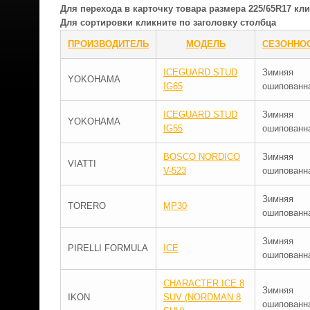
Для перехода в карточку товара размера 225/65R17 к
Для сортировки кликните по заголовку столбца
ПРОИЗВОДИТЕЛЬ
МОДЕЛЬ
СЕЗОННО
ICEGUARD STUD
Зимняя
YOKOHAMA
IG65
ошипованн
ICEGUARD STUD
Зимняя
YOKOHAMA
IG55
ошипованн
BOSCO NORDICO
Зимняя
VIATTI
V-523
ошипованн
Зимняя
TORERO
MP30
ошипованн
Зимняя
PIRELLI FORMULA
ICE
ошипованн
CHARACTER ICE 8
Зимняя
IKON
SUV (NORDMAN 8
ошипованн