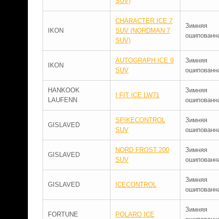
SUV)
CHARACTER ICE 7
Зимняя
IKON
SUV (NORDMAN 7
ошипованн
SUV)
AUTOGRAPH ICE 9
Зимняя
IKON
SUV
ошипованн
HANKOOK
Зимняя
I FIT ICE LW71
LAUFENN
ошипованн
SPIKECONTROL
Зимняя
GISLAVED
SUV
ошипованн
NORD FROST 200
Зимняя
GISLAVED
SUV
ошипованн
Зимняя
GISLAVED
ICECONTROL
ошипованн
Зимняя
FORTUNE
POLARO ICE