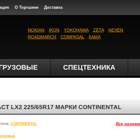
ация
О Торгшине
Доставка
NOKIAN
IKON
YOKOHAMA
ZETA
NEXEN
ROADMARCH
COMPASAL
КАМА
ГРУЗОВЫЕ
СПЕЦТЕХНИКА
T LX2 225/65R17 МАРКИ CONTINENTAL
итель:
CONTINENTAL
Все размер
егковые