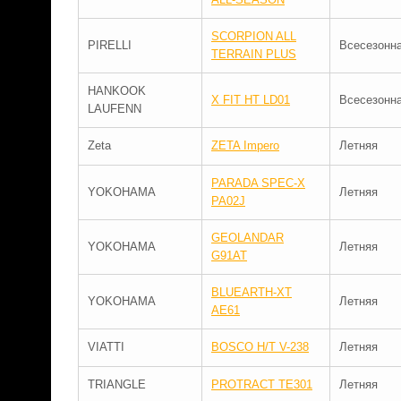
SCORPION ALL
PIRELLI
Всесезонн
TERRAIN PLUS
HANKOOK
X FIT HT LD01
Всесезонн
LAUFENN
Zeta
ZETA Impero
Летняя
PARADA SPEC-X
YOKOHAMA
Летняя
PA02J
GEOLANDAR
YOKOHAMA
Летняя
G91AT
BLUEARTH-XT
YOKOHAMA
Летняя
AE61
VIATTI
BOSCO H/T V-238
Летняя
TRIANGLE
PROTRACT TE301
Летняя