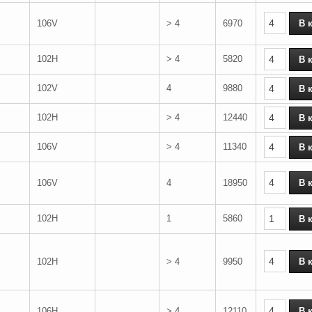
106V
> 4
6970
102H
> 4
5820
102V
4
9880
102H
> 4
12440
106V
> 4
11340
106V
4
18950
102H
1
5860
102H
> 4
9950
106H
> 4
12110