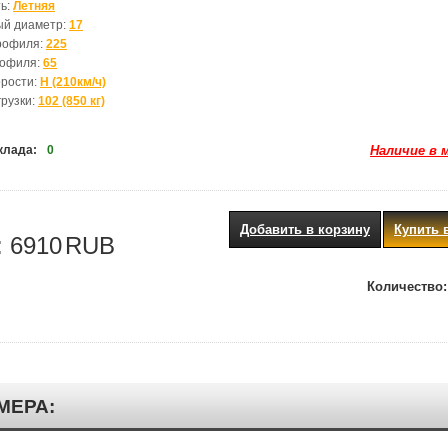
ь:
Летняя
ый диаметр:
17
рофиля:
225
рофиля:
65
орости:
H (210км/ч)
грузки:
102 (850 кг)
клада:
0
Наличие в 
Добавить в корзину
Купить 
:
6910
RUB
Количество:
МЕРА: