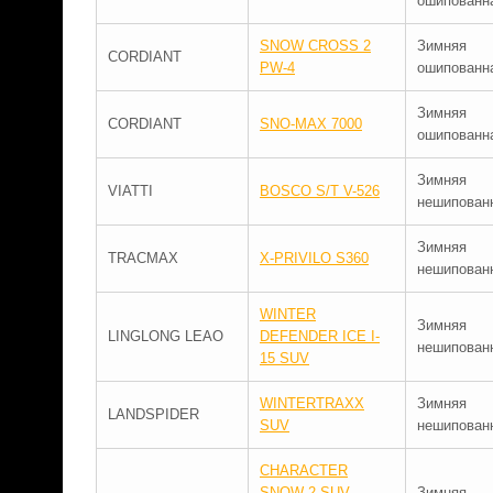
ошипованн
SNOW CROSS 2
Зимняя
CORDIANT
PW-4
ошипованн
Зимняя
CORDIANT
SNO-MAX 7000
ошипованн
Зимняя
VIATTI
BOSCO S/T V-526
нешипован
Зимняя
TRACMAX
X-PRIVILO S360
нешипован
WINTER
Зимняя
LINGLONG LEAO
DEFENDER ICE I-
нешипован
15 SUV
WINTERTRAXX
Зимняя
LANDSPIDER
SUV
нешипован
CHARACTER
SNOW 2 SUV
Зимняя