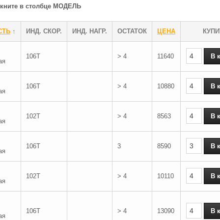
ликните в столбце МОДЕЛЬ
СТЬ
↑
ИНД. СКОР.
ИНД. НАГР.
ОСТАТОК
ЦЕНА
КУПИ
106T
> 4
11640
ая
106T
> 4
10880
ая
102T
> 4
8563
ая
106T
3
8590
ая
102T
> 4
10110
ая
106T
> 4
13090
ая