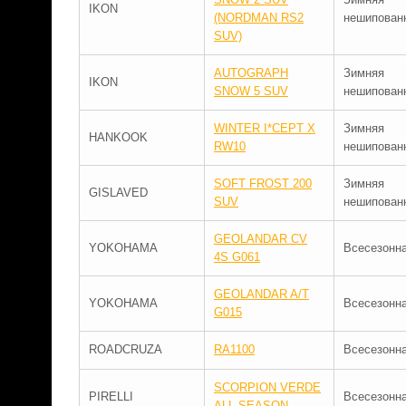
IKON
(NORDMAN RS2
нешипован
SUV)
AUTOGRAPH
Зимняя
IKON
SNOW 5 SUV
нешипован
WINTER I*CEPT X
Зимняя
HANKOOK
RW10
нешипован
SOFT FROST 200
Зимняя
GISLAVED
SUV
нешипован
GEOLANDAR CV
YOKOHAMA
Всесезонн
4S G061
GEOLANDAR A/T
YOKOHAMA
Всесезонн
G015
ROADCRUZA
RA1100
Всесезонн
SCORPION VERDE
PIRELLI
Всесезонн
ALL-SEASON