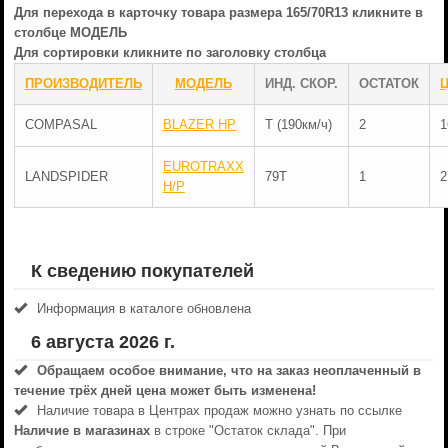
Для перехода в карточку товара размера 165/70R13 кликните в
столбце МОДЕЛЬ
Для сортировки кликните по заголовку столбца
ПРОИЗВОДИТЕЛЬ
МОДЕЛЬ
ИНД. СКОР.
ОСТАТОК
COMPASAL
BLAZER HP
T (190км/ч)
2
1
EUROTRAXX
LANDSPIDER
79T
1
2
H/P
К сведению покупателей
Информация в каталоге обновлена
6 августа 2026 г.
Обращаем особое внимание, что на заказ неоплаченный в
течениe трёх дней цена может быть изменена!
Наличие товара в Центрах продаж можно узнать по ссылке
Наличие в магазинах
в строке "Остаток склада". При