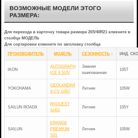
ВОЗМОЖНЫЕ МОДЕЛИ ЭТОГО
РАЗМЕРА:
Для перехода в карточку товара размера 265/40R21 кликните в
столбце МОДЕЛЬ
Для сортировки кликните по заголовку столбца
ПРОИЗВОДИТЕЛЬ
МОДЕЛЬ
СЕЗОННОСТЬ
↑
ИНД. СКО
AUTOGRAPH
Зимняя
IKON
105T
ICE 9 SUV
ошипованная
GEOLANDAR
YOKOHAMA
Летняя
105W
X-CV G057
RXQUEST
SAILUN ROADX
Летняя
105Y
SU01
ERANGE
SAILUN
PREMIUM
Летняя
105W
S01