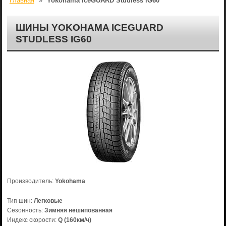
Главная
»
Yokohama iceGUARD Studless iG60
ШИНЫ YOKOHAMA ICEGUARD
STUDLESS IG60
Производитель:
Yokohama
Тип шин:
Легковые
Сезонность:
Зимняя нешипованная
Индекс скорости:
Q (160км/ч)