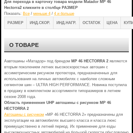
Для перехода в карточку товара модели Matador MP 46
Hectorra2 кликните в столбце РАЗМЕР
Показать:
Все
/
меньше 4
/
4 и больше
РАЗМЕР
ИНД.СКОР.
ИНД.НАГР.
ОСТАТОК
ЦЕНА
КУП
О ТОВАРЕ
Аавтошины «Матадор» под брендом
MP 46 HECTORRA 2
являются
вторым поколением летних высокоскоростных автошин с
ассиметрическим рисунком протектора, предназначенных для
использования на личных автомобилях с наиболее сложным
сегментом шин – ULTRA HIGH PERFORMANCE. Новинка поступила
в продажу в комплектном ассортименте типоразмеров в летнем
сезоне 2008 года.
Область применения UHP автошины с рисунком MP 46
HECTORRA 2
Автошины с рисунком
«MP 46 HECTORRA 2» предназначены для
эксплуатации на автомобилях высшего класса и класса люкс
преимущественно в летний период. Их применение для езды
высокомощностных автомобилей на большой скорости обусловлено