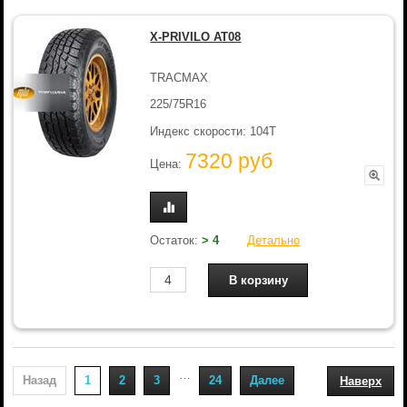
X-PRIVILO AT08
TRACMAX
225/75R16
Индекс скорости: 104T
7320 руб
Цена:
Остаток:
> 4
Детально
…
Назад
1
2
3
24
Далее
Наверх