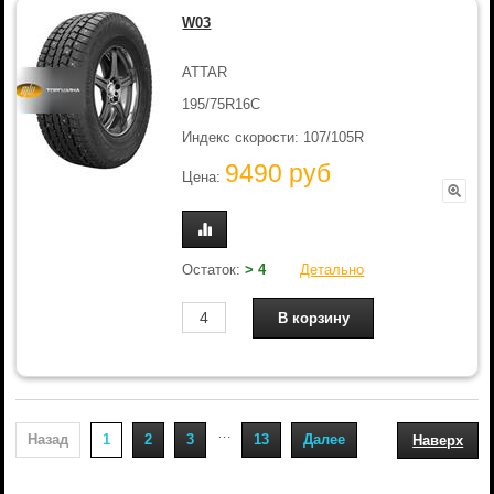
W03
ATTAR
195/75R16C
Индекс скорости: 107/105R
9490 руб
Цена:
Остаток:
> 4
Детально
…
Назад
1
2
3
13
Далее
Наверх