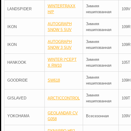
WINTERTRAXX
Зимняя
LANDSPIDER
109V
H/P
нешипованная
AUTOGRAPH
Зимняя
IKON
109R
SNOW 5 SUV
нешипованная
AUTOGRAPH
Зимняя
IKON
109R
SNOW 3 SUV
нешипованная
WINTER I*CEPT
Зимняя
HANKOOK
105T
X RW10
нешипованная
Зимняя
GOODRIDE
SW618
109H
нешипованная
Зимняя
GISLAVED
ARCTICCONTROL
109T
нешипованная
GEOLANDAR CV
YOKOHAMA
Всесезонная
109V
G058
DYNAPRO HP2