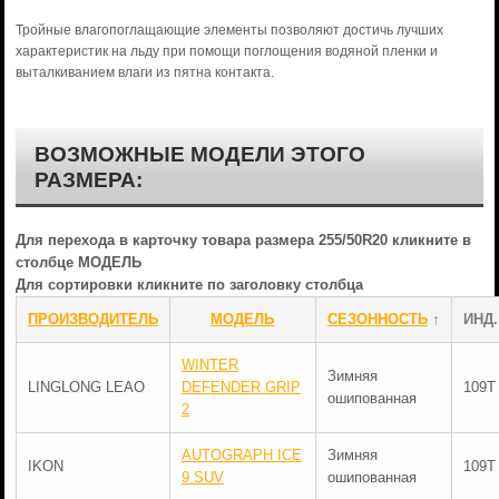
Тройные влагопоглащающие элементы позволяют достичь лучших
характеристик на льду при помощи поглощения водяной пленки и
выталкиванием влаги из пятна контакта.
ВОЗМОЖНЫЕ МОДЕЛИ ЭТОГО
РАЗМЕРА:
Для перехода в карточку товара размера 255/50R20 кликните в
столбце МОДЕЛЬ
Для сортировки кликните по заголовку столбца
ПРОИЗВОДИТЕЛЬ
МОДЕЛЬ
СЕЗОННОСТЬ
↑
ИНД.
WINTER
Зимняя
LINGLONG LEAO
DEFENDER GRIP
109T
ошипованная
2
AUTOGRAPH ICE
Зимняя
IKON
109T
9 SUV
ошипованная