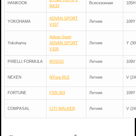
HANKOOK
Всесезонная
105H
RA33
ADVAN SPORT
YOKOHAMA
Летняя
109Y
V107
Advan Sport
Yokohama
ADVAN SPORT
Летняя
Y (30
V105
PIRELLI FORMULA
ROSSO
Летняя
109V
NEXEN
N'Fera RU1
Летняя
V (24
FORTUNE
FSR-303
Летняя
109Y
COMPASAL
CITI WALKER
Летняя
V (24