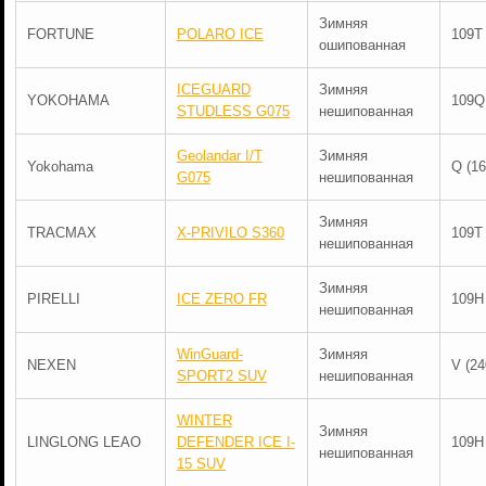
Зимняя
FORTUNE
POLARO ICE
109T
ошипованная
ICEGUARD
Зимняя
YOKOHAMA
109Q
STUDLESS G075
нешипованная
Geolandar I/T
Зимняя
Yokohama
Q (16
G075
нешипованная
Зимняя
TRACMAX
X-PRIVILO S360
109T
нешипованная
Зимняя
PIRELLI
ICE ZERO FR
109H
нешипованная
WinGuard-
Зимняя
NEXEN
V (24
SPORT2 SUV
нешипованная
WINTER
Зимняя
LINGLONG LEAO
DEFENDER ICE I-
109H
нешипованная
15 SUV