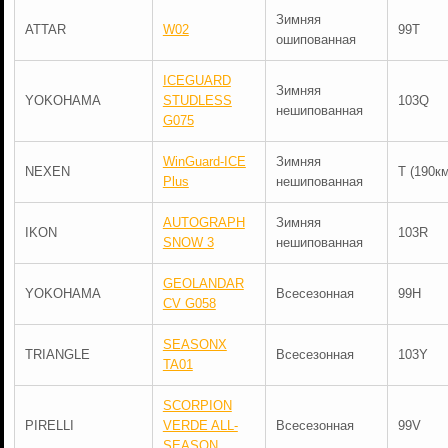
Зимняя
ATTAR
W02
99T
ошипованная
ICEGUARD
Зимняя
YOKOHAMA
STUDLESS
103Q
нешипованная
G075
WinGuard-ICE
Зимняя
NEXEN
T (190км
Plus
нешипованная
AUTOGRAPH
Зимняя
IKON
103R
SNOW 3
нешипованная
GEOLANDAR
YOKOHAMA
Всесезонная
99H
CV G058
SEASONX
TRIANGLE
Всесезонная
103Y
TA01
SCORPION
PIRELLI
VERDE ALL-
Всесезонная
99V
SEASON