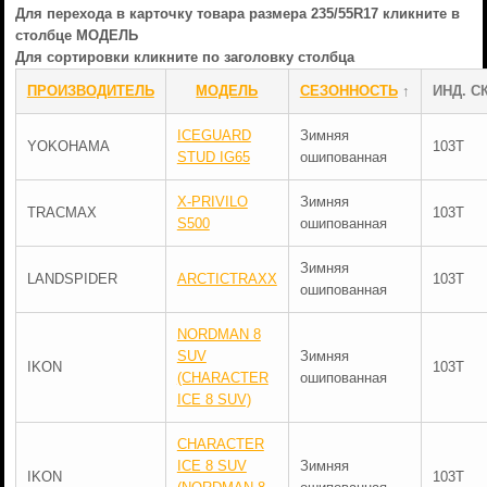
Для перехода в карточку товара размера 235/55R17 кликните в
столбце МОДЕЛЬ
Для сортировки кликните по заголовку столбца
ПРОИЗВОДИТЕЛЬ
МОДЕЛЬ
СЕЗОННОСТЬ
↑
ИНД. С
ICEGUARD
Зимняя
YOKOHAMA
103T
STUD IG65
ошипованная
X-PRIVILO
Зимняя
TRACMAX
103T
S500
ошипованная
Зимняя
LANDSPIDER
ARCTICTRAXX
103T
ошипованная
NORDMAN 8
SUV
Зимняя
IKON
103T
(CHARACTER
ошипованная
ICE 8 SUV)
CHARACTER
ICE 8 SUV
Зимняя
IKON
103T