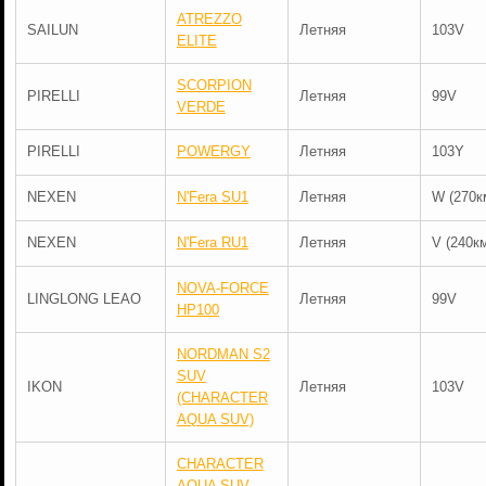
ATREZZO
SAILUN
Летняя
103V
ELITE
SCORPION
PIRELLI
Летняя
99V
VERDE
PIRELLI
POWERGY
Летняя
103Y
NEXEN
N'Fera SU1
Летняя
W (270к
NEXEN
N'Fera RU1
Летняя
V (240км
NOVA-FORCE
LINGLONG LEAO
Летняя
99V
HP100
NORDMAN S2
SUV
IKON
Летняя
103V
(CHARACTER
AQUA SUV)
CHARACTER
AQUA SUV