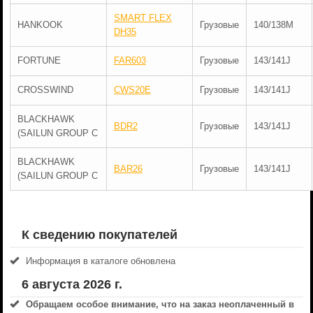
SMART FLEX
HANKOOK
Грузовые
140/138M
DH35
FORTUNE
FAR603
Грузовые
143/141J
CROSSWIND
CWS20E
Грузовые
143/141J
BLACKHAWK
BDR2
Грузовые
143/141J
(SAILUN GROUP C
BLACKHAWK
BAR26
Грузовые
143/141J
(SAILUN GROUP C
К сведению покупателей
Информация в каталоге обновлена
6 августа 2026 г.
Обращаем особое внимание, что на заказ неоплаченный в