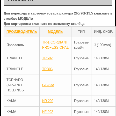
Для перехода в карточку товара размера 265/70R19.5 кликните в
столбце МОДЕЛЬ
Для сортировки кликните по заголовку столбца
ПРОИЗВОДИТЕЛЬ
МОДЕЛЬ
ТИП
ИНД. СКОР.
TR-1 CORDIANT
Грузовые
Ярославль
J (100км/ч)
PROFESSIONAL
комбин
TRIANGLE
TRS02
Грузовые
140/138M
TRIANGLE
TRD06
Грузовые
140/138M
TORNADO
(ADVANCE
GL283A
Грузовые
140/138M
HOLDINGS
KAMA
NR 202
Грузовые
140/138M
KAMA
NF 202
Грузовые
140/138M