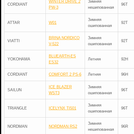
WINTER DRIVE 2
Зимняя
CORDIANT
96T
PW-3
нешипованная
Зимняя
ATTAR
W01
92T
ошипованная
BRINA NORDICO
Зимняя
VIATTI
92T
V-522
ошипованная
BLUEARTH-ES
YOKOHAMA
Летняя
92H
ES32
CORDIANT
COMFORT 2 PS-6
Летняя
96H
ICE BLAZER
Зимняя
SAILUN
96T
WST3
ошипованная
Зимняя
TRIANGLE
ICELYNX TI501
96T
ошипованная
Зимняя
NORDMAN
NORDMAN RS2
96R
нешипованная