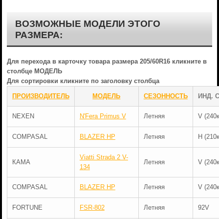
ВОЗМОЖНЫЕ МОДЕЛИ ЭТОГО
РАЗМЕРА:
Для перехода в карточку товара размера 205/60R16 кликните в
столбце МОДЕЛЬ
Для сортировки кликните по заголовку столбца
ПРОИЗВОДИТЕЛЬ
МОДЕЛЬ
СЕЗОННОСТЬ
ИНД. 
NEXEN
N'Fera Primus V
Летняя
V (240
COMPASAL
BLAZER HP
Летняя
H (210
Viatti Strada 2 V-
КАМА
Летняя
V (240
134
COMPASAL
BLAZER HP
Летняя
V (240
FORTUNE
FSR-802
Летняя
92V