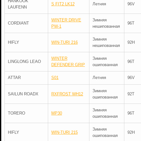
HANKOOK
S FIT2 LK12
Летняя
96V
LAUFENN
WINTER DRIVE
Зимняя
CORDIANT
96T
PW-1
нешипованная
Зимняя
HIFLY
WIN-TURI 216
92H
нешипованная
WINTER
Зимняя
LINGLONG LEAO
96T
DEFENDER GRIP
ошипованная
ATTAR
S01
Летняя
96V
Зимняя
SAILUN ROADX
RXFROST WH12
92T
ошипованная
Зимняя
TORERO
MP30
96T
ошипованная
Зимняя
HIFLY
WIN-TURI 215
92H
ошипованная