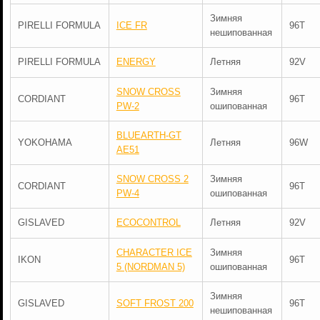
Зимняя
PIRELLI FORMULA
ICE FR
96T
нешипованная
PIRELLI FORMULA
ENERGY
Летняя
92V
SNOW CROSS
Зимняя
CORDIANT
96T
PW-2
ошипованная
BLUEARTH-GT
YOKOHAMA
Летняя
96W
AE51
SNOW CROSS 2
Зимняя
CORDIANT
96T
PW-4
ошипованная
GISLAVED
ECOCONTROL
Летняя
92V
CHARACTER ICE
Зимняя
IKON
96T
5 (NORDMAN 5)
ошипованная
Зимняя
GISLAVED
SOFT FROST 200
96T
нешипованная