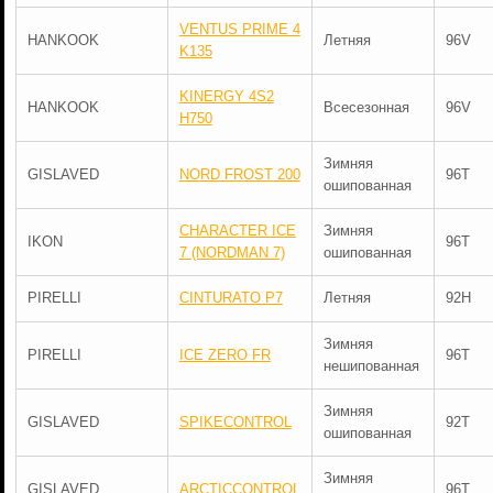
VENTUS PRIME 4
HANKOOK
Летняя
96V
K135
KINERGY 4S2
HANKOOK
Всесезонная
96V
H750
Зимняя
GISLAVED
NORD FROST 200
96T
ошипованная
CHARACTER ICE
Зимняя
IKON
96T
7 (NORDMAN 7)
ошипованная
PIRELLI
CINTURATO P7
Летняя
92H
Зимняя
PIRELLI
ICE ZERO FR
96T
нешипованная
Зимняя
GISLAVED
SPIKECONTROL
92T
ошипованная
Зимняя
GISLAVED
ARCTICCONTROL
96T