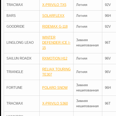
TRACMAX
X-PRIVILO TX5
Летняя
92V
BARS
SOLARFLEXX
Летняя
96H
GOODRIDE
RIDEMAX G-118
Летняя
92V
WINTER
Зимняя
LINGLONG LEAO
DEFENDER ICE I-
96T
нешипованная
15
SAILUN ROADX
RXMOTION H12
Летняя
96V
RELIAX TOURING
TRIANGLE
Летняя
96V
TE307
Зимняя
FORTUNE
POLARO SNOW
96H
нешипованная
Зимняя
TRACMAX
X-PRIVILO S360
96T
нешипованная