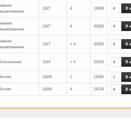
Зимняя
116T
4
15840
нешипованная
Зимняя
116T
4
20280
нешипованная
Зимняя
116T
> 4
20550
нешипованная
Всесезонная
116V
> 4
31610
Летняя
116W
1
11600
Летняя
116W
4
24130