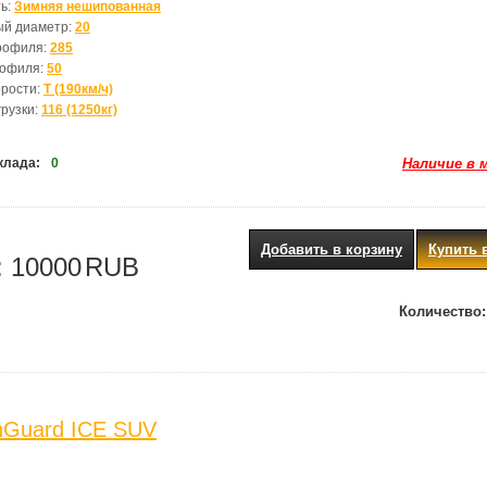
ь:
Зимняя нешипованная
ый диаметр:
20
рофиля:
285
рофиля:
50
орости:
T (190км/ч)
грузки:
116 (1250кг)
клада:
0
Наличие в 
Добавить в корзину
Купить 
:
10000
RUB
Количество:
nGuard ICE SUV