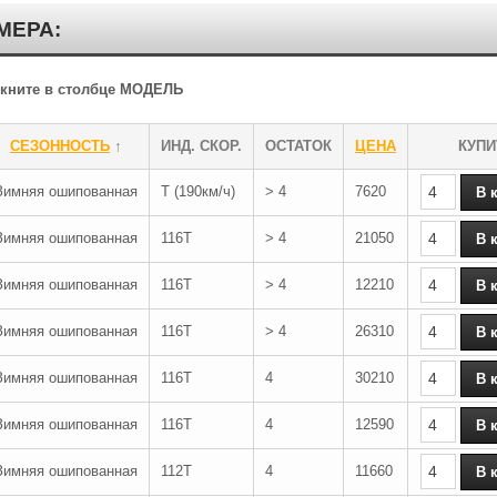
МЕРА:
ликните в столбце МОДЕЛЬ
СЕЗОННОСТЬ
↑
ИНД. СКОР.
ОСТАТОК
ЦЕНА
КУПИ
Зимняя ошипованная
T (190км/ч)
> 4
7620
Зимняя ошипованная
116T
> 4
21050
Зимняя ошипованная
116T
> 4
12210
Зимняя ошипованная
116T
> 4
26310
Зимняя ошипованная
116T
4
30210
Зимняя ошипованная
116T
4
12590
Зимняя ошипованная
112T
4
11660