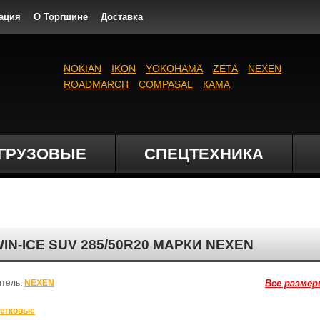
ация
О Торгшине
Доставка
NOKIAN
IKON
YOKOHAMA
ZETA
NEXEN
ROADMARCH
COMPASAL
КАМА
ГРУЗОВЫЕ
СПЕЦТЕХНИКА
-ICE SUV 285/50R20 МАРКИ NEXEN
итель:
NEXEN
Все размер
егковые