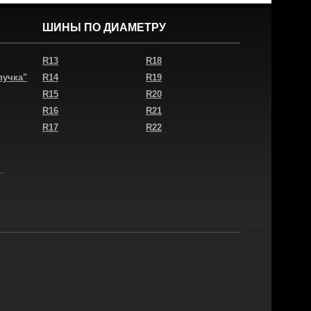
ШИНЫ ПО ДИАМЕТРУ
R13
R18
пучка"
R14
R19
R15
R20
R16
R21
R17
R22