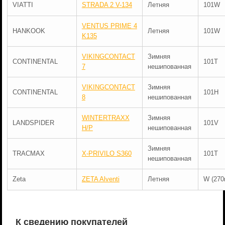
VIATTI
STRADA 2 V-134
Летняя
101W
VENTUS PRIME 4
HANKOOK
Летняя
101W
K135
VIKINGCONTACT
Зимняя
CONTINENTAL
101T
7
нешипованная
VIKINGCONTACT
Зимняя
CONTINENTAL
101H
8
нешипованная
WINTERTRAXX
Зимняя
LANDSPIDER
101V
H/P
нешипованная
Зимняя
TRACMAX
X-PRIVILO S360
101T
нешипованная
Zeta
ZETA Alventi
Летняя
W (270
К сведению покупателей