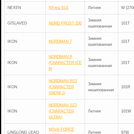
NEXEN
N'Fera SU1
Летняя
W (270
Зимняя
GISLAVED
NORD FROST 200
101T
ошипованная
Зимняя
IKON
NORDMAN 7
101T
ошипованная
NORDMAN 8
Зимняя
IKON
(CHARACTER ICE
101T
ошипованная
8)
NORDMAN RS2
Зимняя
IKON
(CHARACTER
101R
нешипованная
SNOW 2)
NORDMAN SZ2
IKON
(CHARACTER
Летняя
101W
ULTRA)
NOVA-FORCE
LINGLONG LEAO
Летняя
97W