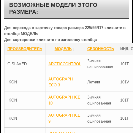
ВОЗМОЖНЫЕ МОДЕЛИ ЭТОГО
РАЗМЕРА:
Для перехода в карточку товара размера 225/55R17 кликните в
столбце МОДЕЛЬ
Для сортировки кликните по заголовку столбца
ПРОИЗВОДИТЕЛЬ
МОДЕЛЬ
↓
СЕЗОННОСТЬ
ИНД. 
Зимняя
GISLAVED
ARCTICCONTROL
101T
нешипованная
AUTOGRAPH
IKON
Летняя
101V
ECO 3
AUTOGRAPH ICE
Зимняя
IKON
101T
10
ошипованная
AUTOGRAPH ICE
Зимняя
IKON
101T
9
ошипованная