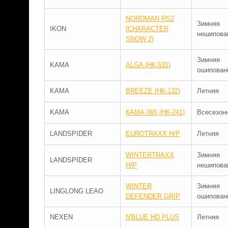
NORDMAN RS2
Зимняя
IKON
(CHARACTER
нешипова
SNOW 2)
Зимняя
KAMA
ALGA (НК-531)
ошипован
KAMA
BREEZE (НК-132)
Летняя
KAMA
КАМА-365 (НК-241)
Всесезон
LANDSPIDER
EUROTRAXX H/P
Летняя
WINTERTRAXX
Зимняя
LANDSPIDER
H/P
нешипова
WINTER
Зимняя
LINGLONG LEAO
DEFENDER GRIP
ошипован
NEXEN
N'BLUE HD PLUS
Летняя