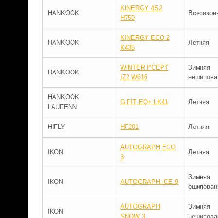
KINERGY 4S2
HANKOOK
Всесезон
H750
KINERGY ECO 2
HANKOOK
Летняя
K435
WINTER I*CEPT
Зимняя
HANKOOK
IZ2 W616
нешипова
HANKOOK
G FIT EQ+ LK41
Летняя
LAUFENN
HIFLY
HF201
Летняя
AUTOGRAPH ECO
IKON
Летняя
3
Зимняя
IKON
AUTOGRAPH ICE 9
ошипован
AUTOGRAPH
Зимняя
IKON
SNOW 3
нешипова