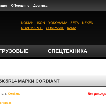
ация
О Торгшине
Доставка
NOKIAN
IKON
YOKOHAMA
ZETA
NEXEN
ROADMARCH
COMPASAL
КАМА
ГРУЗОВЫЕ
СПЕЦТЕХНИКА
5/65R14 МАРКИ CORDIANT
итель:
Cordiant
Все размер
егковые