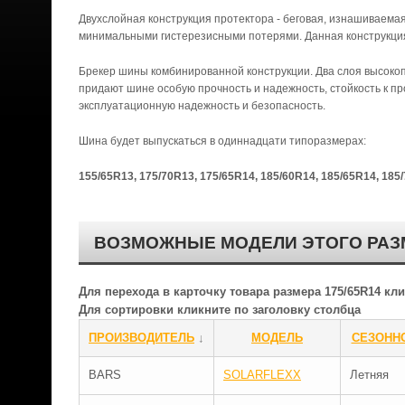
Двухслойная конструкция протектора - беговая, изнашиваемая
минимальными гистерезисными потерями. Данная конструкция
Брекер шины комбинированной конструкции. Два слоя высокоп
придают шине особую прочность и надежность, стойкость к 
эксплуатационную надежность и безопасность.
Шина будет выпускаться в одиннадцати типоразмерах:
155/65R13, 175/70R13, 175/65R14, 185/60R14, 185/65R14, 185/
ВОЗМОЖНЫЕ МОДЕЛИ ЭТОГО РАЗ
Для перехода в карточку товара размера 175/65R14 к
Для сортировки кликните по заголовку столбца
ПРОИЗВОДИТЕЛЬ
↓
МОДЕЛЬ
СЕЗОНН
BARS
SOLARFLEXX
Летняя