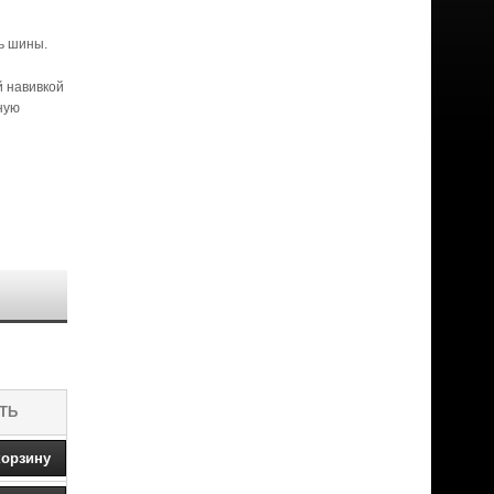
ь шины.
й навивкой
ную
ТЬ