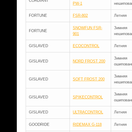
CORDIANT
PW-1
нешипова
FORTUNE
FSR-802
Летняя
SNOWFUN FSR-
Зимняя
FORTUNE
901
нешипова
GISLAVED
ECOCONTROL
Летняя
Зимняя
GISLAVED
NORD FROST 200
ошипован
Зимняя
GISLAVED
SOFT FROST 200
нешипова
Зимняя
GISLAVED
SPIKECONTROL
ошипован
GISLAVED
ULTRACONTROL
Летняя
GOODRIDE
RIDEMAX G-118
Летняя