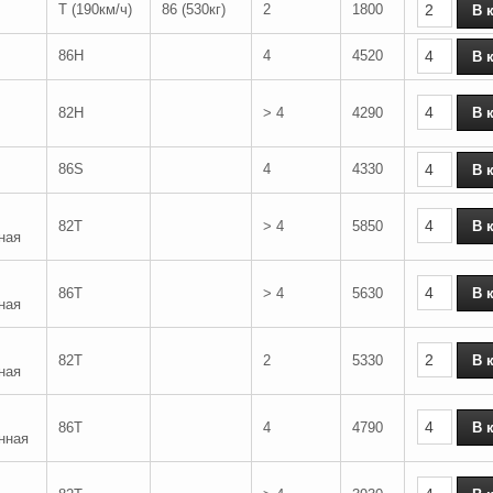
T (190км/ч)
86 (530кг)
2
1800
86H
4
4520
82H
> 4
4290
86S
4
4330
82T
> 4
5850
ная
86T
> 4
5630
ная
82T
2
5330
ная
86T
4
4790
нная