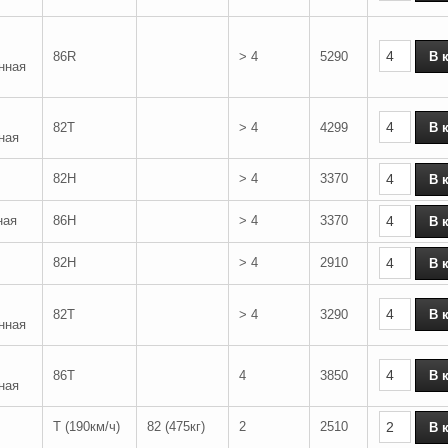
86R
> 4
5290
нная
82T
> 4
4299
ная
82H
> 4
3370
ная
86H
> 4
3370
82H
> 4
2910
82T
> 4
3290
нная
86T
4
3850
ная
T (190км/ч)
82 (475кг)
2
2510