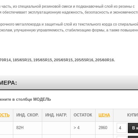
 часть, из специальной резиновой смеси и подканавочный слой из резины с
 обеспечивает эксплуатационную надежность, безопасность и экономичност
рочного металлокорда и защитный слой из текстильного корда со спирально
проколам, улучшенную управляемость, стабилизацию формы, а также повышен
70R14, 185/65R15, 195/65R15, 205/65R15, 205/55R16, 205/60R16.
МЕРА:
ликните в столбце МОДЕЛЬ
ОСТЬ
ИНД. СКОР.
ИНД. НАГР.
ОСТАТОК
ЦЕНА
КУПИ
82H
> 4
2860