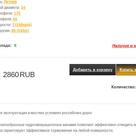
ь:
Летняя
ый диаметр:
14
рофиля:
175
рофиля:
65
орости:
T (190км/ч)
грузки:
86 (530кг)
клада:
0
Наличие в 
Добавить в корзину
Купить 
:
2860
RUB
Количество:
 эксплуатации в жестких условиях российских дорог.
гзагообразные гидроэвакуационные канавки помогают эффективно отводить в
ора гарантирует эффективное торможение на любой поверхности.