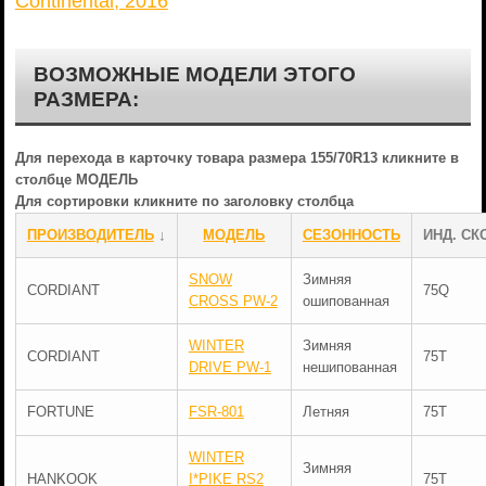
Continental, 2016
ВОЗМОЖНЫЕ МОДЕЛИ ЭТОГО
РАЗМЕРА:
Для перехода в карточку товара размера 155/70R13 кликните в
столбце МОДЕЛЬ
Для сортировки кликните по заголовку столбца
ПРОИЗВОДИТЕЛЬ
↓
МОДЕЛЬ
СЕЗОННОСТЬ
ИНД. СК
SNOW
Зимняя
CORDIANT
75Q
CROSS PW-2
ошипованная
WINTER
Зимняя
CORDIANT
75T
DRIVE PW-1
нешипованная
FORTUNE
FSR-801
Летняя
75T
WINTER
Зимняя
HANKOOK
I*PIKE RS2
75T