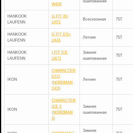
ошипованная
W429
HANKOOK
G FIT 4S
Всесезонная
75T
LAUFENN
LH71
HANKOOK
G FIT EQ+
Летняя
75T
LAUFENN
LK41
HANKOOK
I FIT ICE
Зимняя
75T
LAUFENN
LW71
ошипованная
CHARACTER
ECO
IKON
Летняя
75T
(NORDMAN
SX3)
CHARACTER
ICE 5
Зимняя
IKON
75T
(NORDMAN
ошипованная
5)
Зимняя