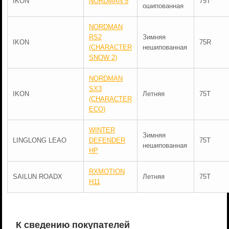
IKON
NORDMAN 5
75T
ошипованная
NORDMAN
RS2
Зимняя
IKON
75R
(CHARACTER
нешипованная
SNOW 2)
NORDMAN
SX3
IKON
Летняя
75T
(CHARACTER
ECO)
WINTER
Зимняя
LINGLONG LEAO
DEFENDER
75T
нешипованная
HP
RXMOTION
SAILUN ROADX
Летняя
75T
H11
К сведению покупателей