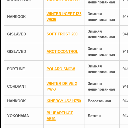
нешипованная
WINTER I*CEPT IZ3
Зимняя
HANKOOK
94
W636
нешипованная
Зимняя
GISLAVED
SOFT FROST 200
94
нешипованная
Зимняя
GISLAVED
ARCTICCONTROL
94
нешипованная
Зимняя
FORTUNE
POLARO SNOW
94
нешипованная
WINTER DRIVE 2
Зимняя
CORDIANT
94
PW-3
нешипованная
HANKOOK
KINERGY 4S2 H750
Всесезонная
94
BLUEARTH-GT
YOKOHAMA
Летняя
94
AE51