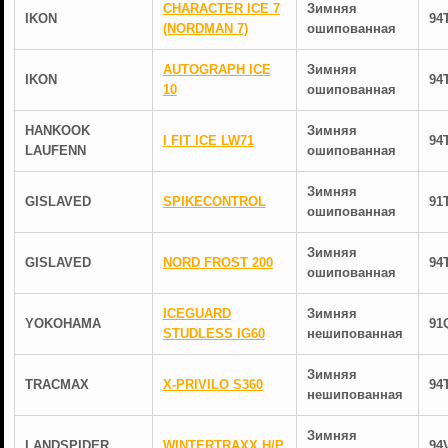
CHARACTER ICE 7
Зимняя
IKON
94
(NORDMAN 7)
ошипованная
AUTOGRAPH ICE
Зимняя
IKON
94
10
ошипованная
HANKOOK
Зимняя
I FIT ICE LW71
94
LAUFENN
ошипованная
Зимняя
GISLAVED
SPIKECONTROL
91
ошипованная
Зимняя
GISLAVED
NORD FROST 200
94
ошипованная
ICEGUARD
Зимняя
YOKOHAMA
91
STUDLESS IG60
нешипованная
Зимняя
TRACMAX
X-PRIVILO S360
94
нешипованная
Зимняя
LANDSPIDER
WINTERTRAXX H/P
94