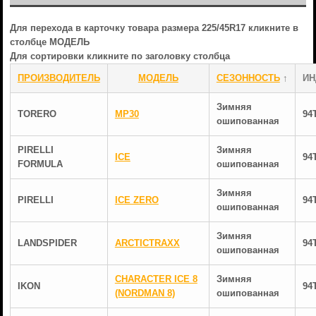
Для перехода в карточку товара размера 225/45R17 кликните в
столбце МОДЕЛЬ
Для сортировки кликните по заголовку столбца
ПРОИЗВОДИТЕЛЬ
МОДЕЛЬ
СЕЗОННОСТЬ
↑
ИН
Зимняя
TORERO
MP30
94
ошипованная
PIRELLI
Зимняя
ICE
94
FORMULA
ошипованная
Зимняя
PIRELLI
ICE ZERO
94
ошипованная
Зимняя
LANDSPIDER
ARCTICTRAXX
94
ошипованная
CHARACTER ICE 8
Зимняя
IKON
94
(NORDMAN 8)
ошипованная