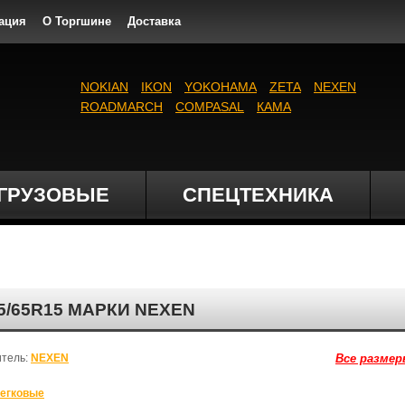
ация
О Торгшине
Доставка
NOKIAN
IKON
YOKOHAMA
ZETA
NEXEN
ROADMARCH
COMPASAL
КАМА
ГРУЗОВЫЕ
СПЕЦТЕХНИКА
5/65R15 МАРКИ NEXEN
итель:
NEXEN
Все размер
егковые