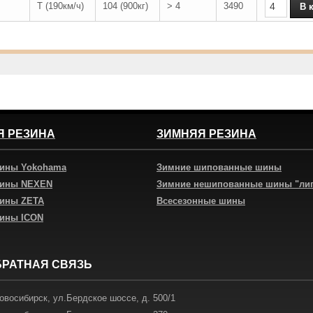
T (190км/ч)
104 (900кг)
> 4
3490
Я РЕЗИНА
ЗИМНЯЯ РЕЗИНА
шины Yokohama
Зимние шипованные шины
шины NEXEN
Зимние нешипованные шины "ли
шины ZETA
Всесезонные шины
шины ICON
БРАТНАЯ СВЯЗЬ
овосибирск
,
ул.Бердское шоссе, д. 500/1