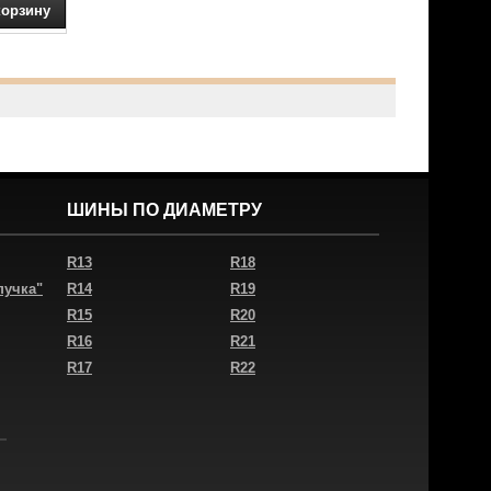
ШИНЫ ПО ДИАМЕТРУ
R13
R18
пучка"
R14
R19
R15
R20
R16
R21
R17
R22