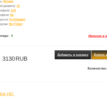
ь:
Летняя
ый диаметр:
15
рофиля:
215
рофиля:
65
орости:
H (210км/ч)
грузки:
96 (710кг)
клада:
0
Наличие в 
Добавить в корзину
Купить 
:
3130
RUB
Количество:
lue HD.