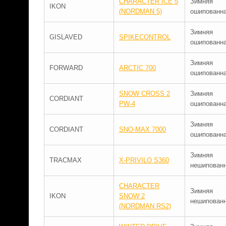
CHARACTER ICE 5
Зимняя
IKON
(NORDMAN 5)
ошипованн
Зимняя
GISLAVED
SPIKECONTROL
ошипованн
Зимняя
FORWARD
ARCTIC 700
ошипованн
SNOW CROSS 2
Зимняя
CORDIANT
PW-4
ошипованн
Зимняя
CORDIANT
SNO-MAX 7000
ошипованн
Зимняя
TRACMAX
X-PRIVILO S360
нешипован
CHARACTER
Зимняя
IKON
SNOW 2
нешипован
(NORDMAN RS2)