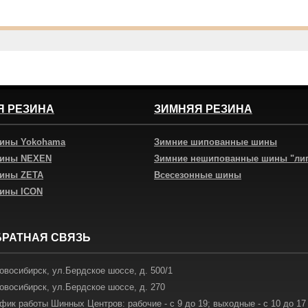
Я РЕЗИНА
ЗИМНЯЯ РЕЗИНА
шины Yokohama
Зимние шипованные шины
шины NEXEN
Зимние нешипованные шины "ли
шины ZETA
Всесезонные шины
шины ICON
БРАТНАЯ СВЯЗЬ
овосибирск
,
ул.Бердское шоссе, д. 500/1
овосибирск
,
ул.Бердское шоссе, д. 270
фик работы Шинных Центров: рабочие - с 9 до 19; выходные - с 10 до 17