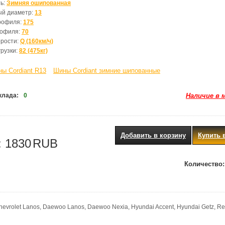
ь:
Зимняя ошипованная
ый диаметр:
13
рофиля:
175
рофиля:
70
орости:
Q (160км/ч)
грузки:
82 (475кг)
ы Cordiant R13
Шины Cordiant зимние шипованные
клада:
0
Наличие в 
Добавить в корзину
Купить 
:
1830
RUB
Количество:
vrolet Lanos, Daewoo Lanos, Daewoo Nexia, Hyundai Accent, Hyundai Getz, Re