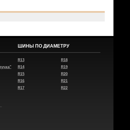
ШИНЫ ПО ДИАМЕТРУ
R13
R18
пучка"
R14
R19
R15
R20
R16
R21
R17
R22