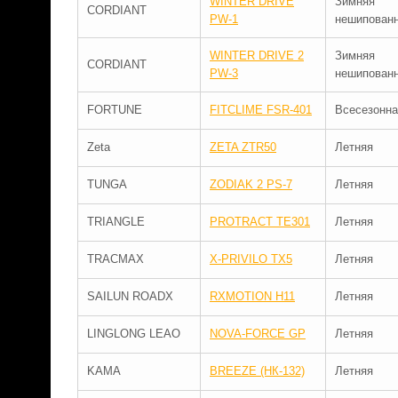
WINTER DRIVE
Зимняя
CORDIANT
PW-1
нешипован
WINTER DRIVE 2
Зимняя
CORDIANT
PW-3
нешипован
FORTUNE
FITCLIME FSR-401
Всесезонна
Zeta
ZETA ZTR50
Летняя
TUNGA
ZODIAK 2 PS-7
Летняя
TRIANGLE
PROTRACT TE301
Летняя
TRACMAX
X-PRIVILO TX5
Летняя
SAILUN ROADX
RXMOTION H11
Летняя
LINGLONG LEAO
NOVA-FORCE GP
Летняя
KAMA
BREEZE (НК-132)
Летняя