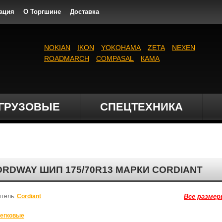
ация
О Торгшине
Доставка
NOKIAN
IKON
YOKOHAMA
ZETA
NEXEN
ROADMARCH
COMPASAL
КАМА
ГРУЗОВЫЕ
СПЕЦТЕХНИКА
DWAY ШИП 175/70R13 МАРКИ CORDIANT
итель:
Cordiant
Все размер
егковые