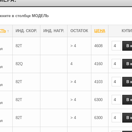
ликните в столбце МОДЕЛЬ
СТЬ
↑
ИНД. СКОР.
ИНД. НАГР.
ОСТАТОК
ЦЕНА
КУПИ
82T
> 4
4608
ая
82Q
4
4160
ая
82T
> 4
4103
ая
82T
> 4
6300
ая
82T
> 4
6300
ая