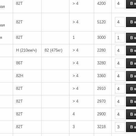
82T
> 4
4200
ная
82T
> 4
5120
ная
я
82T
1
3000
H (210км/ч)
82 (475кг)
> 4
2280
86T
> 4
3280
82H
> 4
3360
82T
> 4
2910
82T
> 4
2970
82T
4
2900
82T
3
3218