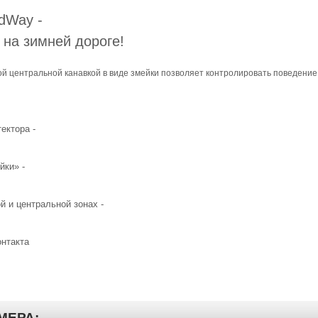
dWay -
на зимней дороге!
й центральной канавкой в виде змейки позволяет контролировать поведение
ектора -
йки» -
й и центральной зонах -
онтакта
МЕРА: