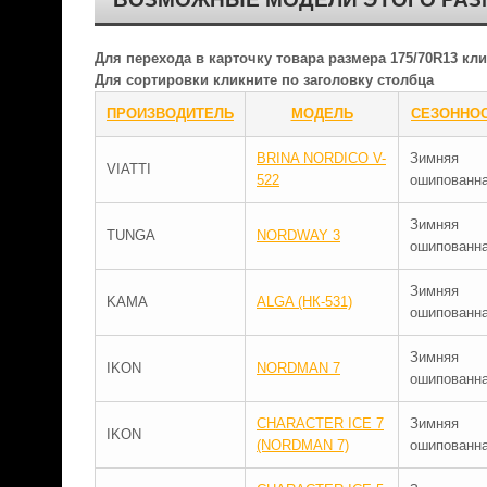
Для перехода в карточку товара размера 175/70R13 к
Для сортировки кликните по заголовку столбца
ПРОИЗВОДИТЕЛЬ
МОДЕЛЬ
СЕЗОННО
BRINA NORDICO V-
Зимняя
VIATTI
522
ошипованн
Зимняя
TUNGA
NORDWAY 3
ошипованн
Зимняя
KAMA
ALGA (НК-531)
ошипованн
Зимняя
IKON
NORDMAN 7
ошипованн
CHARACTER ICE 7
Зимняя
IKON
(NORDMAN 7)
ошипованн