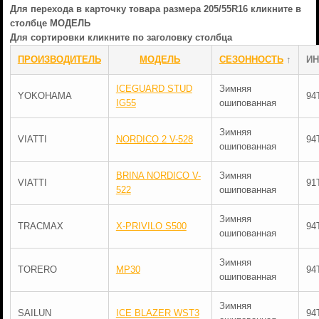
Для перехода в карточку товара размера 205/55R16 кликните в
столбце МОДЕЛЬ
Для сортировки кликните по заголовку столбца
ПРОИЗВОДИТЕЛЬ
МОДЕЛЬ
СЕЗОННОСТЬ
↑
ИН
ICEGUARD STUD
Зимняя
YOKOHAMA
94
IG55
ошипованная
Зимняя
VIATTI
NORDICO 2 V-528
94
ошипованная
BRINA NORDICO V-
Зимняя
VIATTI
91
522
ошипованная
Зимняя
TRACMAX
X-PRIVILO S500
94
ошипованная
Зимняя
TORERO
MP30
94
ошипованная
Зимняя
SAILUN
ICE BLAZER WST3
94