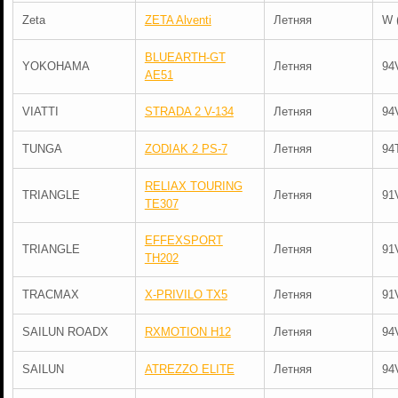
Zeta
ZETA Alventi
Летняя
W 
BLUEARTH-GT
YOKOHAMA
Летняя
94
AE51
VIATTI
STRADA 2 V-134
Летняя
94
TUNGA
ZODIAK 2 PS-7
Летняя
94
RELIAX TOURING
TRIANGLE
Летняя
91
TE307
EFFEXSPORT
TRIANGLE
Летняя
91
TH202
TRACMAX
X-PRIVILO TX5
Летняя
91
SAILUN ROADX
RXMOTION H12
Летняя
94
SAILUN
ATREZZO ELITE
Летняя
94