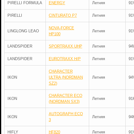
PIRELLI FORMULA
ENERGY
Летняя
91
PIRELLI
CINTURATO P7
Летняя
91
NOVA-FORCE
LINGLONG LEAO
Летняя
91
HP100
LANDSPIDER
SPORTRAXX UHP
Летняя
94
LANDSPIDER
EUROTRAXX H/P
Летняя
91
CHARACTER
IKON
ULTRA (NORDMAN
Летняя
94
SZ2)
CHARACTER ECO
IKON
Летняя
91
(NORDMAN SX3)
AUTOGRAPH ECO
IKON
Летняя
94
3
HIFLY
HF820
Летняя
91