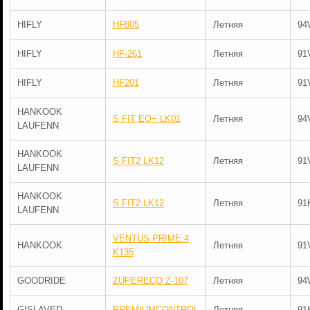
HIFLY
HF805
Летняя
94
HIFLY
HF-261
Летняя
91
HIFLY
HF201
Летняя
91
HANKOOK
S FIT EQ+ LK01
Летняя
94
LAUFENN
HANKOOK
S FIT2 LK12
Летняя
91
LAUFENN
HANKOOK
S FIT2 LK12
Летняя
91
LAUFENN
VENTUS PRIME 4
HANKOOK
Летняя
91
K135
GOODRIDE
ZUPERECO Z-107
Летняя
94
GISLAVED
PREMIUMCONTROL
Летняя
91