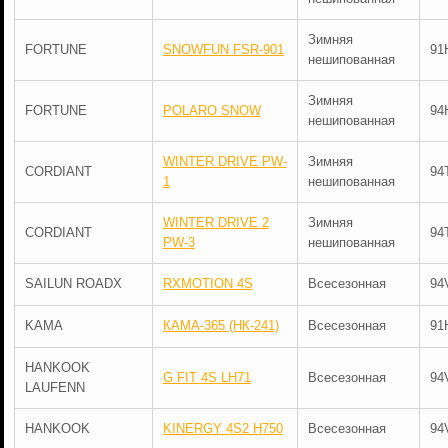
Зимняя
FORTUNE
SNOWFUN FSR-901
91
нешипованная
Зимняя
FORTUNE
POLARO SNOW
94
нешипованная
WINTER DRIVE PW-
Зимняя
CORDIANT
94
1
нешипованная
WINTER DRIVE 2
Зимняя
CORDIANT
94
PW-3
нешипованная
SAILUN ROADX
RXMOTION 4S
Всесезонная
94
KAMA
КАМА-365 (НК-241)
Всесезонная
91
HANKOOK
G FIT 4S LH71
Всесезонная
94
LAUFENN
HANKOOK
KINERGY 4S2 H750
Всесезонная
94