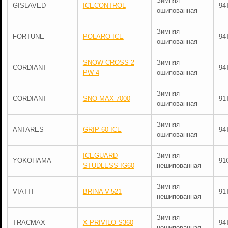
Зимняя
GISLAVED
ICECONTROL
94
ошипованная
Зимняя
FORTUNE
POLARO ICE
94
ошипованная
SNOW CROSS 2
Зимняя
CORDIANT
94
PW-4
ошипованная
Зимняя
CORDIANT
SNO-MAX 7000
91
ошипованная
Зимняя
ANTARES
GRIP 60 ICE
94
ошипованная
ICEGUARD
Зимняя
YOKOHAMA
91
STUDLESS IG60
нешипованная
Зимняя
VIATTI
BRINA V-521
91
нешипованная
Зимняя
TRACMAX
X-PRIVILO S360
94
нешипованная